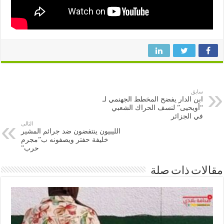
سابق
ابن الدار يفضح المخطط الجهنمي لـ
“أويحيى” لنسف الحراك الشعبي
في الجزائر
التالى
الليبيون ينتفضون ضد جرائم المشير
خليفة حفتر ويصفونه ب”مجرم
حرب”
ات ذات صلة