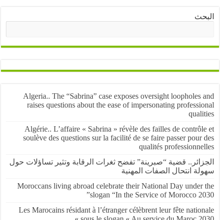
ث
البحث
Algeria.. The “Sabrina” case exposes oversight loopholes
raises questions about the ease of impersonating profess
qual
Algérie.. L’affaire « Sabrina » révèle des failles de contrô
soulève des questions sur la facilité de se faire passer pou
qualités professionn
ائر.. قضية “صبرينة” تفضح ثغرات الرقابة وتثير تساؤلات حول
ة انتحال الصفات المهنية
Moroccans living abroad celebrate their National Day under
slogan “In the Service of Morocco 2
Les Marocains résidant à l’étranger célèbrent leur fête nati
sous le slogan « Au service du Maroc 2