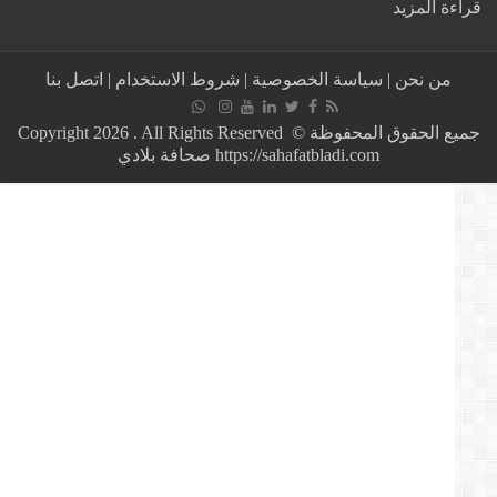
:
ة المزيد
استمرار
اعتصام
القيادة
من نحن
|
سياسة الخصوصية
|
شروط الاستخدام
|
اتصل بنا
العامة
بالسودان
وسط
جميع الحقوق المحفوظة © Copyright 2026 . All Rights Reserved
استنفار
https://sahafatbladi.com صحافة بلادي
أمني
مكثف
(فيديو)