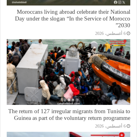
Moroccans living abroad celebrate their Natio
Day under the slogan “In the Service of Moroc
203
أغسطس، 2026
The return of 127 irregular migrants from Tunisia
Guinea as part of the voluntary return program
أغسطس، 2026