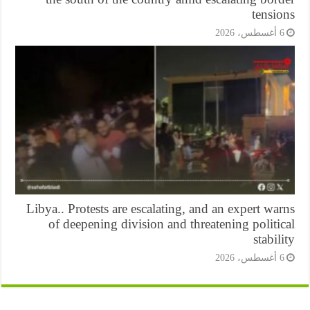
tensi
أغسطس، 2026
Libya.. Protests are escalating, and an expert wa
of deepening division and threatening politi
stabil
أغسطس، 2026