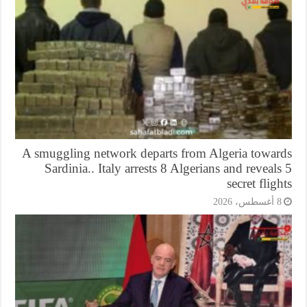
A smuggling network departs from Algeria towar
Sardinia.. Italy arrests 8 Algerians and reveal
secret flig
أغسطس، 2026