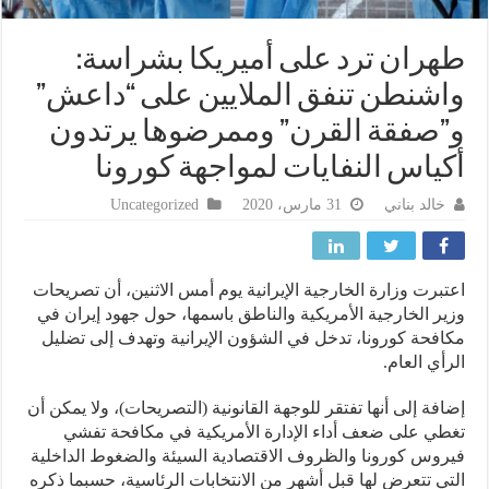
ران ترد على أميريكا بشراسة:
شنطن تنفق الملايين على “داعش”
صفقة القرن” وممرضوها يرتدون
ياس النفايات لمواجهة كورونا
خالد بناني
31 مارس، 2020
Uncategorized
برت وزارة الخارجية الإيرانية يوم أمس الاثنين، أن تصريحات
ر الخارجية الأمريكية والناطق باسمها، حول جهود إيران في
فحة كورونا، تدخل في الشؤون الإيرانية وتهدف إلى تضليل
أي العام.
فة إلى أنها تفتقر للوجهة القانونية (التصريحات)، ولا يمكن أن
ي على ضعف أداء الإدارة الأمريكية في مكافحة تفشي
وس كورونا والظروف الاقتصادية السيئة والضغوط الداخلية
ي تتعرض لها قبل أشهر من الانتخابات الرئاسية، حسبما ذكره