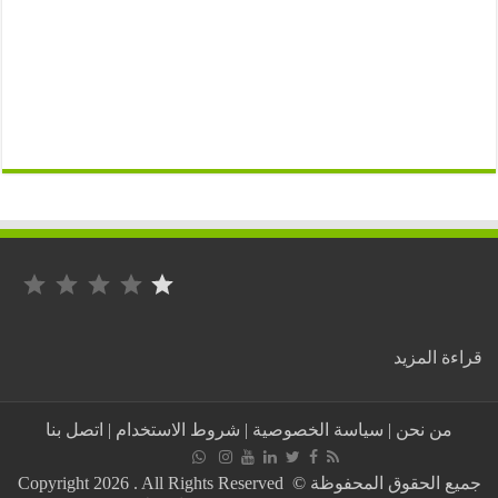
التصنيف: 1 من أصل 5.
:
ة المزيد
طهران
ترد
على
من نحن
|
سياسة الخصوصية
|
شروط الاستخدام
|
اتصل بنا
أميريكا
بشراسة:
واشنطن
جميع الحقوق المحفوظة © Copyright 2026 . All Rights Reserved