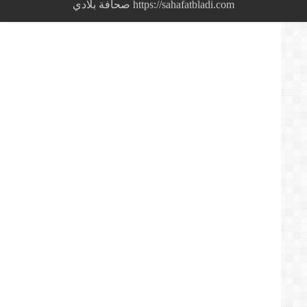
تنفق
https://sahafatbladi.com صحافة بلادي
الملايين
على
“داعش”
و”صفقة
القرن”
وممرضوها
يرتدون
أكياس
النفايات
لمواجهة
كورونا