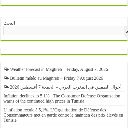
البحث
ث
🌤️ Weather forecast in Maghreb – Friday, August 7, 2026
🌤️ Bulletin météo au Maghreb – Friday 7 August 2026
🌤️ أحوال الطقس في المغرب العربي – الجمعة 7 أغسطس 2026
Inflation declines to 5.1%.. The Consumer Defense Organization
warns of the continued high prices in Tunisia
L’inflation recule à 5,1%. L’Organisation de Défense des
Consommateurs met en garde contre le maintien des prix élevés en
Tunisie