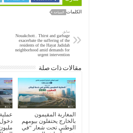
الكلمات
السياحة
سابق
Nouakchott.. Thirst and garbage
exacerbate the suffering of the
residents of the Hayat Jadidah
neighborhood amid demands for
urgent intervention
مقالات ذات صلة
المغاربة المقيمون
بالخارج يحتفلون بيومهم
الوطني تحت شعار “في
مليون 