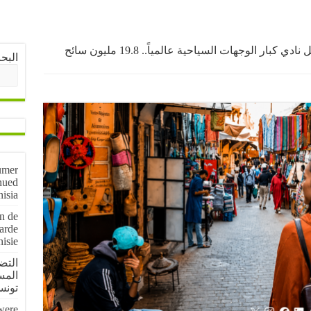
المغرب يدخل نادي كبار الوجهات السياحية عالمياً.. 19.8 مليون سائح
البح
umer
nued
nisia
on de
arde
nisie
المس
تون
 were