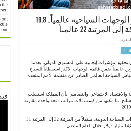
n the
sert
s ont
المغرب يدخل نادي كبار الوجهات السياحية عالمياً.. 19.8
cule
لمرتبة 22 عالمياً
mour
لمغرب
Lin
تحقيق مؤشرات إيجابية على المستوى الدولي، بعدما
ين عالمياً ضمن قائمة الوجهات الأكثر استقطاباً للسياح
طيات مقياس السياحة العالمي الصادر عن منظمة الأمم المتحدة
ة والاقتصاد الاجتماعي والتضامني بأن المملكة استقبلت
فيد
202 ما مجموعه 19,8 مليون سائح، ما مكنها من كسب ثلاث مراتب دفعة واحدة مقارنة
كما سجل المغرب تحسناً في ترتيب عائدات السياحة الدولية، منتقلاً من المرتبة 32 إلى المرتبة 31