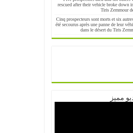
rescued after their vehicle broke down i
Tiris Zemmour de
Cinq prospecteurs sont morts et six autre
été secourus après une panne de leur véhi
dans le désert du Tiris Zem
يو مميز