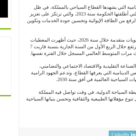
نامية التي يشهدها القطاع السياحي بالمملكة، في ظل
مواصلة تنفيذ خارطة الطريق السياحية التي أطلقتها الحكومة سنة 2023، والتي ترتكز على تعزيز
رفع من الطاقة الإيوائية وتحسين جودة الخدمات وتكوين
وتواصل المؤشرات الإيجابية تسجيل مستويات متقدمة خلال سنة 2026، حيث أظهرت المعطيات
الرسمية أن عدد الوافدين على المغرب ارتفع خلال الربع الأول من السنة الجارية بنسبة قاربت 7
اث مرات المتوسط العالمي المسجل خلال الفترة نفسها.
صناعة التقليدية والاقتصاد الاجتماعي والتضامني،
 الدينامية التي يعرفها القطاع، وتدعم الجهود الرامية
السياحية العالمية في أفق سنة 2030.
يطة السياحة الدولية، في وقت تواصل فيه المملكة
نوع مؤهلاتها الطبيعية والثقافية وتحسن بنياتها السياحية
LinkedIn