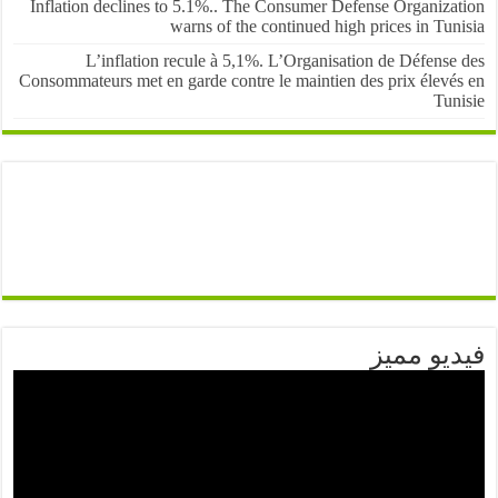
Inflation declines to 5.1%.. The Consumer Defense Organiza
warns of the continued high prices in Tu
L’inflation recule à 5,1%. L’Organisation de Défens
Consommateurs met en garde contre le maintien des prix élevé
Tun
يو مميز