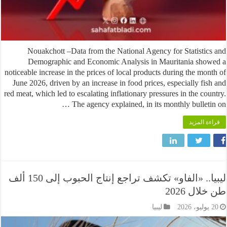
Nouakchott –Data from the National Agency for Statisti
Demographic and Economic Analysis in Mauritania sh
noticeable increase in the prices of local products during the mo
June 2026, driven by an increase in food prices, especially fi
red meat, which led to escalating inflationary pressures in the co
The agency explained, in its monthly bulleti
 المزيد
ليبيا.. «الفاو» تكشف تراجع إنتاج الحبوب إلى 150 ألف
ل 2026
ليبيا