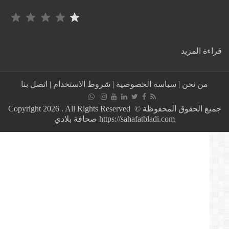
التصنيف: 1 من أصل 5.
:
ة المزيد
International
praise
for
من نحن
|
سياسة الخصوصية
|
شروط الاستخدام
|
اتصل بنا
Spain
winning
the
جميع الحقوق المحفوظة © Copyright 2026 . All Rights Reserved
2026
https://sahafatbladi.com صحافة بلادي
World
Cup…
football
stars
praise
the
“most
decisive
final”