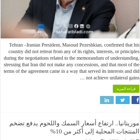
Tehran –Iranian President, Masoud Pezeshkian, confirmed th
country did not retreat from any of its rights, interests, or pri
during the negotiations related to the memorandum of understa
stressing that Iran did not make any concessions, and that most 
terms of the agreement came in a way that served its interests a
not achieve unilateral 
 المزيد
انيا.. ارتفاع أسعار السمك واللحوم يدفع تضخم
جات المحلية إلى أكثر من 10%