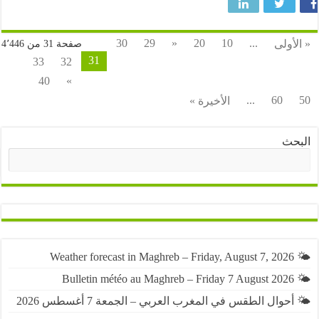
30
29
«
20
10
...
ولى
صفحة 31 من 4٬446
31
33
32
40
»
...
60
الأخيرة »
ث
البحث
حوال الطقس في المغرب العربي – الجمعة 7 أغسطس 2026