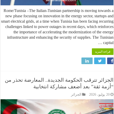
Rome/Tunisia –The Italian-Tunisian partnership is moving tow
new phase focusing on innovation in the energy sector, startu
smart electrical grids, at a time when Tunisia has been facing rec
challenges linked to power outages in recent days, which rein
the importance of accelerating the modernization of the 
infrastructure and enhancing the security of supplies. The Tu
c
 المزيد
ئر تترقب الحكومة الجديدة.. المعارضة تحذر من
ة ثقة” بعد أضعف مشاركة انتخابية
الجزائر