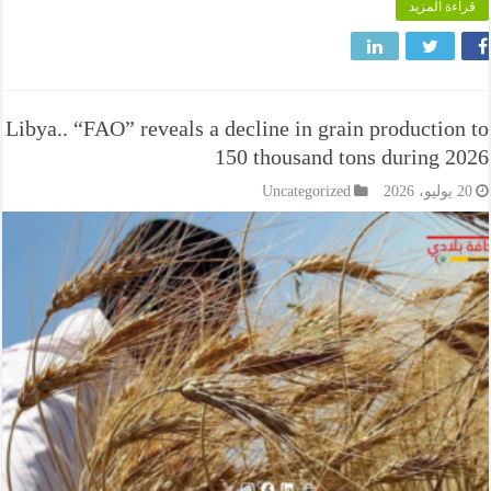
 المزيد
Libya.. “FAO” reveals a decline in grain producti
150 thousand tons during
Uncategorized