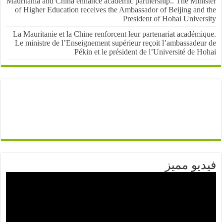
Mauritania and China enhance academic partnership.. The Mini
of Higher Education receives the Ambassador of Beijing and
President of Hohai Univer
La Mauritanie et la Chine renforcent leur partenariat académ
Le ministre de l’Enseignement supérieur reçoit l’ambassadeu
Pékin et le président de l’Université de 
يو مميز