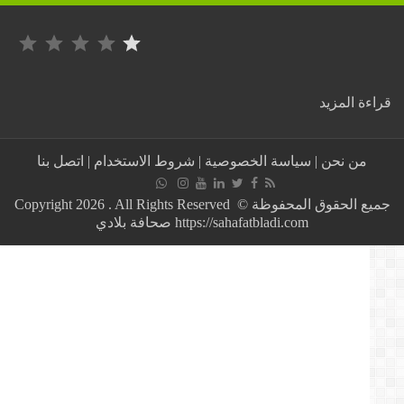
التصنيف: 1 من أصل 5.
:
ة المزيد
قوارب
الموت
تعود
من نحن
|
سياسة الخصوصية
|
شروط الاستخدام
|
اتصل بنا
بقوة..
موريتانيا
تنقذ
جميع الحقوق المحفوظة © Copyright 2026 . All Rights Reserved
أكثر
https://sahafatbladi.com صحافة بلادي
من
1100
مهاجر
وسط
تصاعد
غير
مسبوق
للهجرة
السرية
عبر