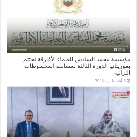
سسة محمد السادس للعلماء الأفارقة تختتم
وريتانيا الدورة الثالثة لمسابقة المخطوطات
راثية
أغسطس، 2026