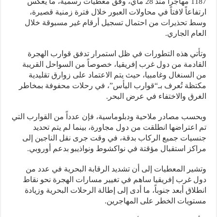
1187 مهاجراً منذ 28 ماي، وفق معطيات رسمية، ما يعكس
فاعاً لافتاً في محاولات العبور خلال فترة زمنية قصيرة،
 تحذيرات من احتمال تسجيل أرقام غير مسبوقة خلال
ام الجاري.
تي هذه التطورات في ظل استمرار تدفق قوارب الهجرة
ادمة من دول غرب إفريقيا، خصوصاً من السواحل القريبة
السنغال وغامبيا، حيث يتم الاعتماد على زوارق تقليدية
ظة تُعرف بـ“قوارب اليأس”، في رحلات محفوفة بمخاطر
رق والاختفاء في عرض البحر.
سب مصادر ملاحية ودبلوماسية، فإن عدداً من القوارب التي
اعتراضها انطلقت من دول مجاورة، بينما لم يتم تحديد
يات جميع الركاب بدقة، في وقت جرى نقل الناجين إلى
كز استقبال مؤقتة في نواكشوط ونواذيبو بدعم أوروبي.
ير المعطيات إلى أن تشديد الرقابة البحرية في عدد من
 غرب إفريقيا ساهم في تغيير مسارات الهجرة نحو نقاط
لاق أبعد جنوباً، ما أدى إلى إطالة الرحلات البحرية وزيادة
ويات الخطر على المهاجرين.