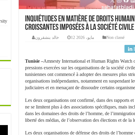
Inquiétudes en matière de droits humain
sity
croissantes imposées à la société civile
خالد بنشقرون
12 مايو، 2026
Non classé
Tunisie –
Amnesty International et Human Rights Watch on
pressions exercées sur les organisations de la société civil
tunisiennes ont commencé à adopter des mesures plus strict
organisations indépendantes, notamment en suspendant leur
judiciaires et en menaçant de dissoudre certains organism
Les deux organisations ont confirmé, dans des rapports et d
ne se limitent plus à des associations spécifiques, mais in
dans les domaines des droits de l’homme, de l’immigration, 
liberté des médias, de l’observation des élections et de la l
Les deux organisations de défense des droits de l’homme 