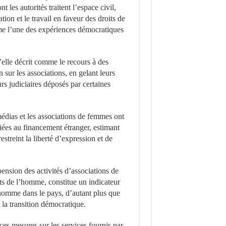
les autorités traitent l’espace civil,
tion et le travail en faveur des droits de
me l’une des expériences démocratiques
’elle décrit comme le recours à des
 sur les associations, en gelant leurs
urs judiciaires déposés par certaines
édias et les associations de femmes ont
iées au financement étranger, estimant
streint la liberté d’expression et de
nsion des activités d’associations de
ts de l’homme, constitue un indicateur
l’homme dans le pays, d’autant plus que
e la transition démocratique.
ces mesures sur les services fournis par