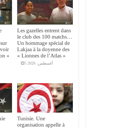
e
Les gazelles entrent dans
le club des 100 matchs…
 sur
Un hommage spécial de
avoir
Lakjaa à la doyenne des
ion «
« Lionnes de l’Atlas »
5 أغسطس، 2026
uie
Tunisie. Une
organisation appelle à