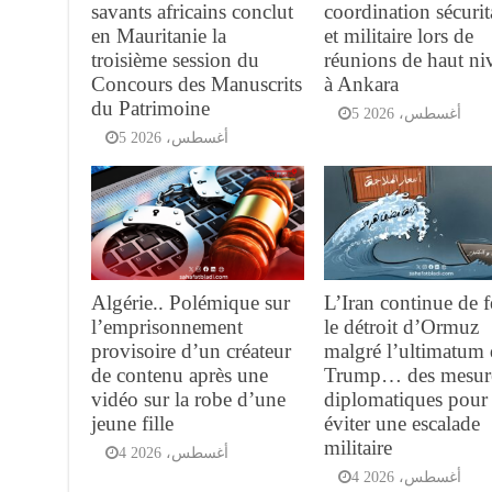
savants africains conclut
coordination sécurit
en Mauritanie la
et militaire lors de
troisième session du
réunions de haut ni
Concours des Manuscrits
à Ankara
du Patrimoine
5 أغسطس، 2026
5 أغسطس، 2026
Algérie.. Polémique sur
L’Iran continue de 
l’emprisonnement
le détroit d’Ormuz
provisoire d’un créateur
malgré l’ultimatum
de contenu après une
Trump… des mesur
vidéo sur la robe d’une
diplomatiques pour
jeune fille
éviter une escalade
militaire
4 أغسطس، 2026
4 أغسطس، 2026