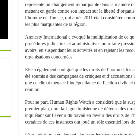
représente un changement remarquable dans la manière dont 
mettant en garde contre son impact sur la liberté d’organisa
l’homme en Tunisie, qui après 2011 était considérée com
les plus marquantes de la région.
Amnesty International a évoqué la multiplication de ce qu
procédures judiciaires et administratives pour faire pression
avoirs, en suspendant leurs activités et en rejetant les reco
organisations concernées.
Elle a également souligné que les droits de l’homme, les m
été soumis à des campagnes de critiques et d’accusations l
que ce climat menace l’indépendance de l’action civile et re
réunion.
Pour sa part, Human Rights Watch a considéré que la suspe
premier plan, dont la Ligue tunisienne de défense des droi
inquiétant sur l’avenir du travail en faveur des droits de 
certaines de ces instances ont joué un rôle essentiel lors d
L’organisation a également alerté sur les répercussions de 