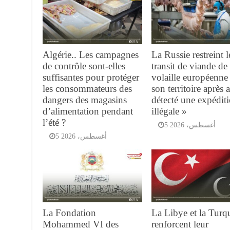
Algérie.. Les campagnes
La Russie restreint l
de contrôle sont-elles
transit de viande de
suffisantes pour protéger
volaille européenne
les consommateurs des
son territoire après 
dangers des magasins
détecté une expédit
d’alimentation pendant
illégale »
l’été ?
5 أغسطس، 2026
5 أغسطس، 2026
La Fondation
La Libye et la Turq
Mohammed VI des
renforcent leur