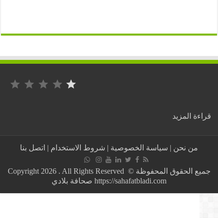
التصنيف: 1 من أصل 5.
:
ة المزيد
كشافة
دار
السلام
من نحن
|
سياسة الخصوصية
|
شروط الاستخدام
|
اتصل بنا
المغربية
تنظم
عملية
جميع الحقوق المحفوظة © Copyright 2026 . All Rights Reserved
تشجير
https://sahafatbladi.com صحافة بلادي
بابن
سينا
بتاوريرت