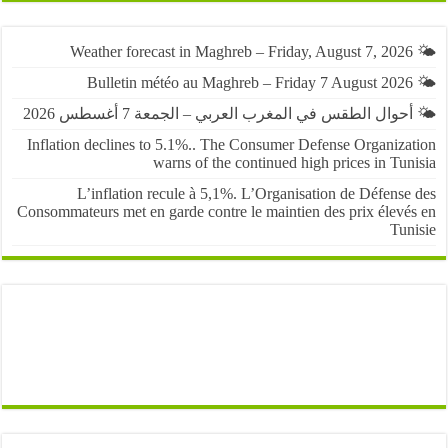
حوال الطقس في المغرب العربي – الجمعة 7 أغسطس 2026
Inflation declines to 5.1%.. The Consumer Defense Organiza
warns of the continued high prices in Tu
L’inflation recule à 5,1%. L’Organisation de Défens
Consommateurs met en garde contre le maintien des prix élevé
Tun