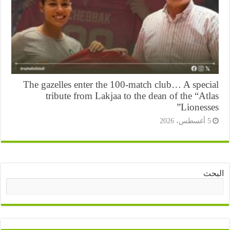
The gazelles enter the 100-match club… A speci
tribute from Lakjaa to the dean of the “At
Lioness
أغسطس، 2026
ث
البحث