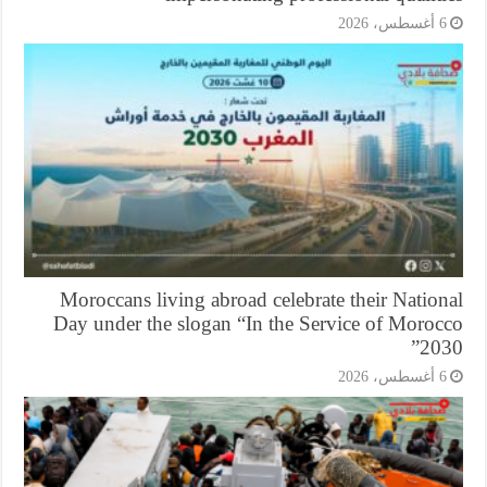
أغسطس، 2026
Moroccans living abroad celebrate their Natio
Day under the slogan “In the Service of Moroc
203
أغسطس، 2026