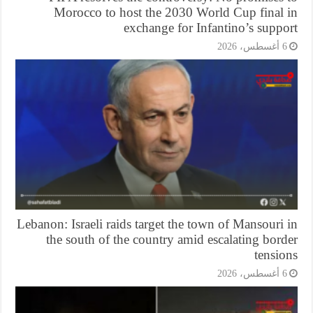
Morocco to host the 2030 World Cup final 
exchange for Infantino’s supp
أغسطس، 2026
Lebanon: Israeli raids target the town of Mansouri
the south of the country amid escalating bor
tensi
أغسطس، 2026