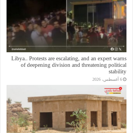
Libya.. Protests are escalating, and an expert wa
of deepening division and threatening politi
stabil
أغسطس، 2026