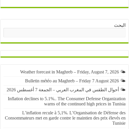
ث
البحث
حوال الطقس في المغرب العربي – الجمعة 7 أغسطس 2026
Inflation declines to 5.1%.. The Consumer Defense Organiza
warns of the continued high prices in Tu
L’inflation recule à 5,1%. L’Organisation de Défens
Consommateurs met en garde contre le maintien des prix élevé
Tun