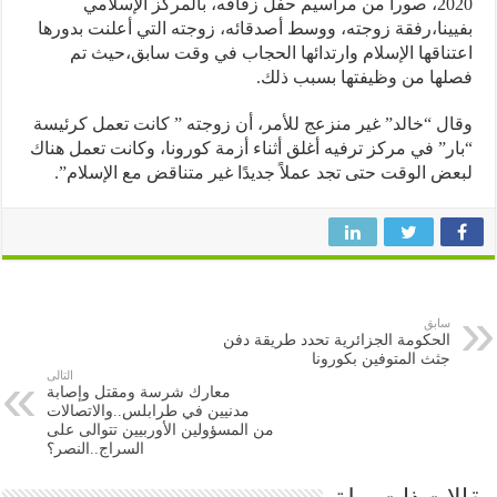
2020، صورا من مراسيم حفل زفافه، بالمركز الإسلامي
ينا،رفقة زوجته، ووسط أصدقائه، زوجته التي أعلنت بدورها
ناقها الإسلام وارتدائها الحجاب في وقت سابق،حيث تم
ها من وظيفتها بسبب ذلك.
ل “خالد” غير منزعج للأمر، أن زوجته ” كانت تعمل كرئيسة
ر” في مركز ترفيه أغلق أثناء أزمة كورونا، وكانت تعمل هناك
ض الوقت حتى تجد عملاً جديدًا غير متناقض مع الإسلام”.
سابق
الحكومة الجزائرية تحدد طريقة دفن
جثث المتوفين بكورونا
التالى
معارك شرسة ومقتل وإصابة
مدنيين في طرابلس..والاتصالات
من المسؤولين الأوربيين تتوالى على
السراج..النصر؟