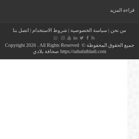
:
ة المزيد
بعد
اعتناقه
الإسلام
من نحن
|
سياسة الخصوصية
|
شروط الاستخدام
|
اتصل بنا
وتغييراسمه
لـ
خالد..
جميع الحقوق المحفوظة © Copyright 2026 . All Rights Reserved
رياضي
https://sahafatbladi.com صحافة بلادي
عالمي
أقام
حفل
قران
إسلامي