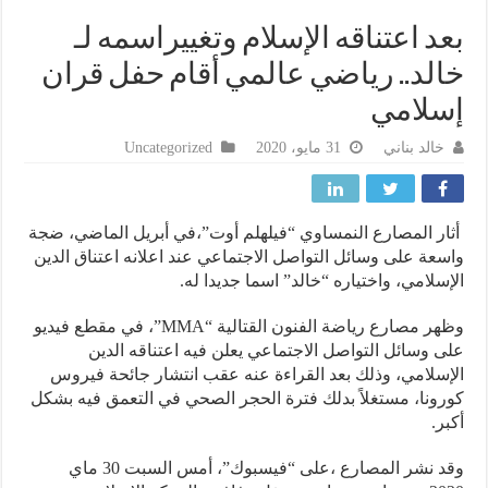
د اعتناقه الإسلام وتغييراسمه لـ
لد.. رياضي عالمي أقام حفل قران
لامي
خالد بناني
31 مايو، 2020
Uncategorized
ر المصارع النمساوي “فيلهلم أوت”،في أبريل الماضي، ضجة
عة على وسائل التواصل الاجتماعي عند اعلانه اعتناق الدين
سلامي، واختياره “خالد” اسما جديدا له.
وظهر مصارع رياضة الفنون القتالية “MMA”، في مقطع فيديو
 وسائل التواصل الاجتماعي يعلن فيه اعتناقه الدين
سلامي، وذلك بعد القراءة عنه عقب انتشار جائحة فيروس
ونا، مستغلاً بدلك فترة الحجر الصحي في التعمق فيه بشكل
ر.
وقد نشر المصارع ،على “فيسبوك”، أمس السبت 30 ماي