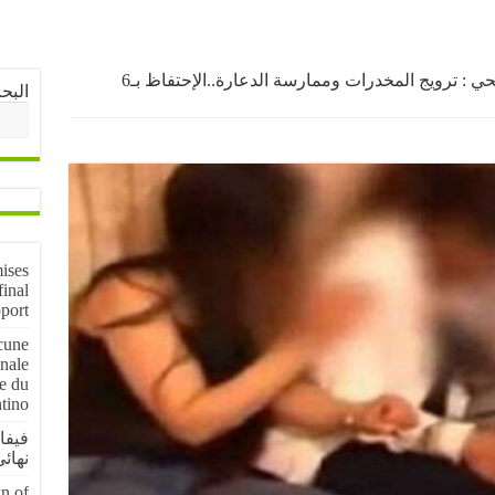
في الحجر الصحي : ترويج المخدرات وممارسة الدعارة..الإحتفاظ بـ6
البح
ises
inal
pport
cune
inale
e du
ntino
فيفا
نهائي موندي
wn of