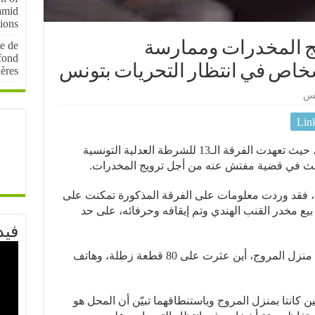
amid
sions
le de
يج المخدرات وممارسة
fond
ières
نس
Lin
وفقا لما أفادت به مصادر إعلامية مقربة، حيث تعهدت الفرقة الـ13 للشرطة العدلية التونسية
البحث في قضية مفتش عنه من أجل ترويج المخدرات.
ة، فقد وردت معلومات على الفرقة المذكورة تمكنت على
 بيع مخدر القنب الهندي وتم إيقافه وحرفائه، على حد
فيد
وأذنت النيابة العمومية التونسية، بتفتيش منزل المروج، أين عثرت على 80 قطعة زطلة، وهاتف
 كانتا بمنزل المروج وباستنطاقهما تبيّن أن المحل هو