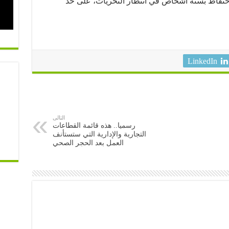
الاحتفاظ بستة أشخاص في انتظار التحريات، على حد
LinkedIn
التالى
رسميا.. هذه قائمة القطاعات
التجارية والإدارية التي ستستأنف
العمل بعد الحجر الصحي