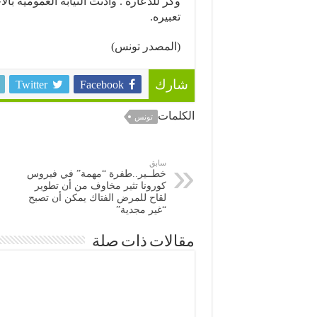
وكر للدعارة . وأذنت النيابة العمومية ب
تعبيره.
(المصدر تونس)
Twitter
Facebook
شارك
الكلمات
تونس
سابق
خطــير..طفرة “مهمة” في فيروس
كورونا تثير مخاوف من أن تطوير
لقاح للمرض الفتاك يمكن أن تصبح
“غير مجدية”
مقالات ذات صلة