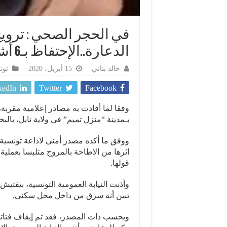
في الحجر الصحي : ترو
الدعارة..الإحتفاظ بـ6 أشخاص في انتظار التحريات بتونس
خالد بناني
15 أبريل، 2020
تو
kedIn
Twitter
Facebook
بـمدينة “منزل تميم” في ولاية نابل، ب
ووفق ما أكده مصدر أمني لاذاعة تونسي
اثرها من الاطاحة بالمروج متلبسا بعملية
قولها.
تبين أنه سرق من داخل محل سكني.
وبحسب ذات المصدر، فقد تم إيقاف فتاتين