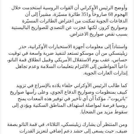
ضح الرئيس الأوكراني أن القوات الروسية استخدمت خلال
الهجوم 68 صاروخاً و351 طائرة مسيّرة، مشيراً إلى أن
فاعات الجوية تمكنت من اعتراض الطائرات المسيّرة
اريخ كروز، لكنها عجزت عن التصدي للصواريخ الباليستية
ب نقص صواريخ الاعتراض.
تناداً إلى معلومات أجهزة الاستخبارات الأوكرانية، حذر
ينسكي من أن موسكو تستعد لتنفيذ ضربة واسعة في توقيت
س، عقب يوم الاستقلال الأمريكي وقبيل انطلاق قمة الناتو،
ياً المواطنين إلى الالتزام بتعليمات السلامة وعدم تجاهل
ارات الغارات الجوية.
 طالب الرئيس الأوكراني حلفاء بلاده بالإسراع في تزويد
ف بمنظومات وصواريخ الدفاع الجوي، وعلى رأسها صواريخ
تريوت”، مؤكداً أن أي تأخير في توفير هذه المعدات يمنح
يا فرصة لمواصلة استهداف المناطق السكنية ويؤدي إلى
ط مزيد من الضحايا.
 المنتظر أن يشارك زيلينسكي، الثلاثاء، في قمة الناتو بصفة
، حيث يسعى إلى حشد دعم إضافي لتعزيز القدرات