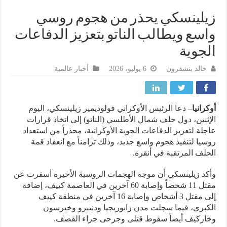
لينسكي يحذر من هجوم روسي
سع ويطالب الناتو بتعزيز الدفاعات
جوية
خالد بنشقرون
6 يوليو، 2026
أخبار عالمية
رانيا
– دعا الرئيس الأوكراني فولوديمير زيلينسكي، اليوم
ثنين، دول حلف شمال الأطلسي (الناتو) إلى اتخاذ قرارات
لة لتعزيز الدفاعات الجوية الأوكرانية، محذراً من استعداد
يا لتنفيذ هجوم واسع جديد، وذلك تزامناً مع انعقاد قمة
لف المرتقبة في أنقرة.
د زيلينسكي أن موجة الهجمات الروسية الأخيرة أسفرت عن
مقتل 11 شخصاً وإصابة 60 آخرين في العاصمة كييف، إضافة
إلى مقتل 3 أشخاص وإصابة 16 آخرين في منطقة كييف
برى، فيما سجلت مدن زابوريجيا ودنيبرو وخيرسون
ركيف أيضاً سقوط قتلى وجرحى جراء القصف.