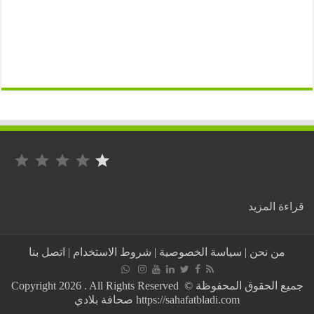
التصنيف: 1 من أصل 5.
:
ة المزيد
زيلينسكي
يحذر
من
من نحن
|
سياسة الخصوصية
|
شروط الاستخدام
|
اتصل بنا
هجوم
روسي
واسع
جميع الحقوق المحفوظة © Copyright 2026 . All Rights Reserved
ويطالب
https://sahafatbladi.com صحافة بلادي
الناتو