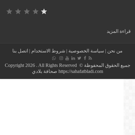
التصنيف: 1 من أصل 5.
:
ة المزيد
عودة
الساعة
القانونية
من نحن
|
سياسة الخصوصية
|
شروط الاستخدام
|
اتصل بنا
بالمغرب
تدخل
مرحلة
جميع الحقوق المحفوظة © Copyright 2026 . All Rights Reserved
حاسمة..
https://sahafatbladi.com صحافة بلادي
آلاف
التوقيعات
تُقرّب
مطلب
إلغاء
GMT+1