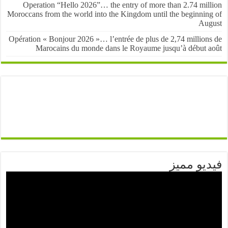
Operation “Hello 2026”… the entry of more than 2.74 mil
Moroccans from the world into the Kingdom until the beginnin
Au
Opération « Bonjour 2026 »… l’entrée de plus de 2,74 million
Marocains du monde dans le Royaume jusqu’à début 
يو مميز