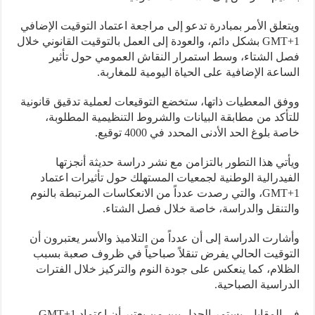
علق الأمر بمبادرة تدعو إلى مراجعة اعتماد التوقيت الإضافي
GMT+1 بشكل دائم، والعودة إلى العمل بالتوقيت القانوني خلال
 الشتاء، وسط استمرار النقاش العمومي حول تأثير
اعة الإضافية على الحياة اليومية للمغاربة.
ق المعطيات ذاتها، ستخضع التوقيعات لعملية تدقيق قانونية
أكد من مطابقة البيانات والشروط التنظيمية المطلوبة،
 بلوغ الحد الأدنى المحدد في 4000 توقيع.
تي هذا التطور بالتزامن مع نشر دراسة حديثة أنجزتها
يدرالية الوطنية لجمعيات المستهلك حول تأثيرات اعتماد
GMT+1، والتي رصدت عدداً من الانعكاسات المرتبطة بالنوم
تنقل والدراسة، خاصة خلال فصل الشتاء.
ارت الدراسة إلى أن عدداً من التلاميذ والأسر يعتبرون أن
وقيت الحالي يفرض تنقلاً صباحياً في ظروف صعبة بسبب
لام، كما ينعكس على جودة النوم والتركيز خلال الفترات
راسية الصباحية.
في المقابل، يستمر الجدل بين من يعتبر أن اعتماد GMT+1