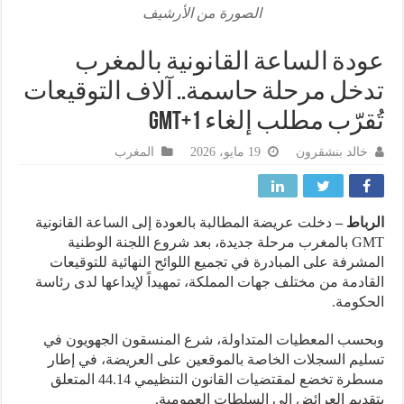
الصورة من الأرشيف
دة الساعة القانونية بالمغرب
خل مرحلة حاسمة.. آلاف التوقيعات
قرّب مطلب إلغاء GMT+1
خالد بنشقرون
19 مايو، 2026
المغرب
باط –
دخلت عريضة المطالبة بالعودة إلى الساعة القانونية
GMT بالمغرب مرحلة جديدة، بعد شروع اللجنة الوطنية
شرفة على المبادرة في تجميع اللوائح النهائية للتوقيعات
ادمة من مختلف جهات المملكة، تمهيداً لإيداعها لدى رئاسة
كومة.
سب المعطيات المتداولة، شرع المنسقون الجهويون في
يم السجلات الخاصة بالموقعين على العريضة، في إطار
مسطرة تخضع لمقتضيات القانون التنظيمي 44.14 المتعلق
ديم العرائض إلى السلطات العمومية.