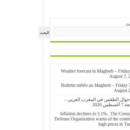
ث
البحث
🌤️ Weather forecast in Maghreb – Friday
August 7, 
🌤️ Bulletin météo au Maghreb – Friday 
August 
أحوال الطقس في المغرب العربي –
غسطس 2026
Inflation declines to 5.1%.. The Cons
Defense Organization warns of the conti
high prices in Tu