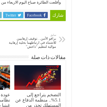
وأقلعت الطائرة صباح اليوم الاربعاء من م
Twitter
Facebook
شارك
سابق
برافو الأمن…توقيف إرهابيين
للاشتباه في ارتباطهما بخلية إرهابية
موالية لتنظيم “داعش”
مقالات ذات صلة
التضخم يتراجع إلى
5.1%.. منظمة الدفاع عن
نظامي
المستهلك تحذر من
غينيا 