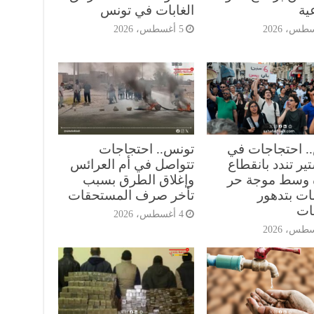
ية
الغابات في تونس
5 أغسطس، 2026
. احتجاجات في
تونس.. احتجاجات
ير تندد بانقطاع
تتواصل في أم العرائس
ه وسط موجة حر
وإغلاق الطرق بسبب
ات بتدهور
تأخر صرف المستحقات
ات
4 أغسطس، 2026