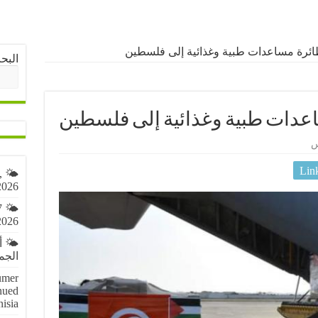
ئرة مساعدات طبية وغذائية إلى فلسطين
البح
دات طبية وغذائية إلى فلسطين
س
Lin
,
2026
7
2026
🌤️ 
الجمعة 7 أ
umer
nued
nisia