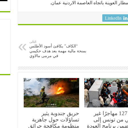
طار العوينة باتجاه العاصمة الاردنية عمان.
LinkedIn
التالى
“الكاف” يكافئ أسود الأطلس
بمنحة مالية مهمة بعد هدف حكيمي
في مرمى مالاوي
عودة 127 مهاجرًا غير
حريق جندوبة يثير
 من تونس إلى
تساؤلات حول جاهزية
ضمن برنامج العودة
منظومة مكافحة حرائق