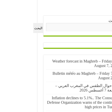
ث
البحث
🌤️ Weather forecast in Maghreb – Friday
August 7, 
🌤️ Bulletin météo au Maghreb – Friday 
August 
أحوال الطقس في المغرب العربي –
غسطس 2026
Inflation declines to 5.1%.. The Cons
Defense Organization warns of the conti
high prices in Tu