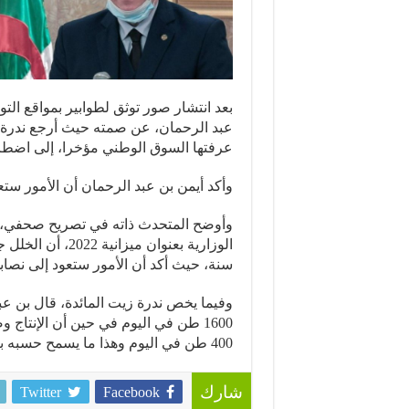
بعد انتشار صور توثق لطوابير بمواقع التو
عبد الرحمان، عن صمته حيث أرجع ندرة بع
عرفتها السوق الوطني مؤخرا، إلى اضطر
وأكد أيمن بن عبد الرحمان أن الأمور ستعو
وأوضح المتحدث ذاته في تصريح صحفي، عق
الوزارية بعنوان م
سنة، حيث أكد أن الأمور ستعود إلى نصابها
وفيما يخص ندرة زيت المائدة، قال بن عبد
400 طن في اليوم وهذا ما يسمح حسبه بتغطية كل الحاجيات الوطنية.
Twitter
Facebook
شارك