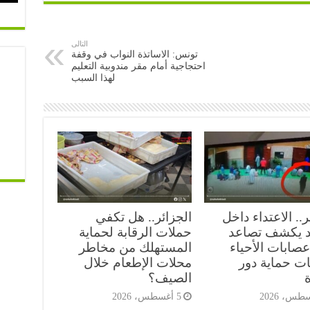
التالى
تونس: الاساتذة النواب في وقفة
احتجاجية أمام مقر مندوبية التعليم
لهذا السبب
ر.. الاعتداء داخل
الجزائر.. هل تكفي
 يكشف تصاعد
حملات الرقابة لحماية
صابات الأحياء
المستهلك من مخاطر
ات حماية دور
محلات الإطعام خلال
ة
الصيف؟
5 أغسطس، 2026