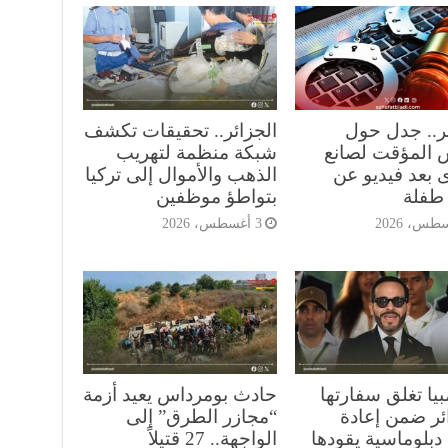
ئر.. جدل حول
الجزائر.. تحقيقات تكشف
 المؤقت لصانع
شبكة منظمة لتهريب
 بعد فيديو عن
الذهب والأموال إلى تركيا
طفلة
بتواطؤ موظفين
3 أغسطس، 2026
يا تغلق سفارتها
حادث بومرداس يعيد أزمة
ائر ضمن إعادة
“مجازر الطرق” إلى
دبلوماسية يقودها
الواجهة.. 27 قتيلاً