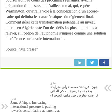
poursuivront au cours des prochaines semaines, avec la
préparation d’une session détaillée en mai, qui, espère
Washington, ouvrira la voie à la consolidation d’un accord-
cadre qui définira les caractéristiques du règlement final.
Comment gérer cette transformation potentielle au niveau
interne en Algérie reste l’un des défis les plus importants à
relever, si l’option de l’autonomie s’impose comme une solution
de référence sur la voie internationale.
Source :
“Ma presse”
سابق
«جون أفريك»: ضغط دولي متزايد
يدفع نحو ترسيخ الحكم الذاتي
كأرضية تفاوض في ملف الصحراء
التالى
Jeune Afrique: Increasing
international pressure is pushing
towards consolidating autonomy as