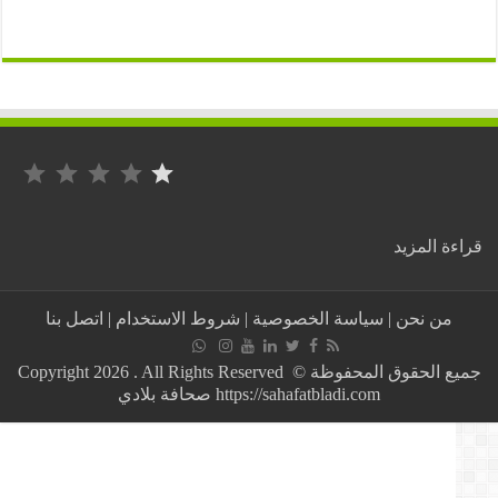
التصنيف: 1 من أصل 5.
:
ة المزيد
“تلاعبات”
بمراكز
للتصويت
من نحن
|
سياسة الخصوصية
|
شروط الاستخدام
|
اتصل بنا
في
انتخابات
الغرف
جميع الحقوق المحفوظة © Copyright 2026 . All Rights Reserved
بطنجة..
https://sahafatbladi.com صحافة بلادي
والأمن
يدخل
على
الخط