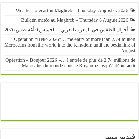
حوال الطقس في المغرب العربي – الخميس 6 أغسطس 2026
Operation “Hello 2026”… the entry of more than 2.74 mil
Moroccans from the world into the Kingdom until the beginnin
Au
Opération « Bonjour 2026 »… l’entrée de plus de 2,74 million
Marocains du monde dans le Royaume jusqu’à début 
يو مميز