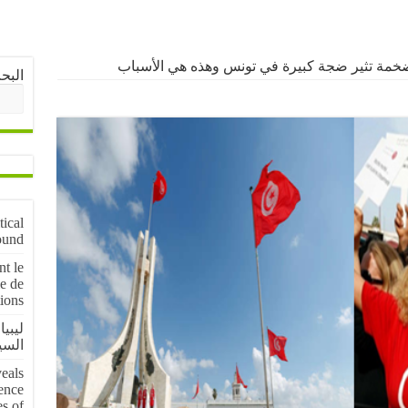
خمة تثير ضجة كبيرة في تونس وهذه هي الأسباب
البح
tical
ound
nt le
e de
ions
ليبيا
السي
veals
ence
es of