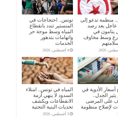
. منظمة تدعو إلى
تونس.. احتجاجات في
عاجل بعد رصد
المنستير تندد بانقطاع
 ينامون في
المياه وسط موجة حر
رع وسط مخاوف
واتهامات بتدهور
لامتهم
الخدمات
4 أغسطس، 2026
 أسعار الأدوية في
المياه في تونس.. امتلاء
ثير الجدل..
السدود لا ينهي أزمة
 على المرضى
الانقطاعات ويكشف
ت لإصلاح منظومة
تحديات البنية التحتية
3 أغسطس، 2026