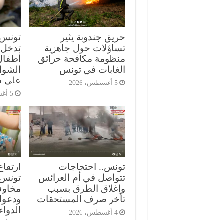
حريق جندوبة يثير
تونس.
تساؤلات حول جاهزية
تدخل 
منظومة مكافحة حرائق
أطفال
الغابات في تونس
الشوا
على س
5 أغسطس، 2026
5 أغسطس، 2026
تونس.. احتجاجات
ارتفاع
تتواصل في أم العرائس
تونس ي
وإغلاق الطرق بسبب
مخاوف
تأخر صرف المستحقات
ودعوا
الدواء
4 أغسطس، 2026