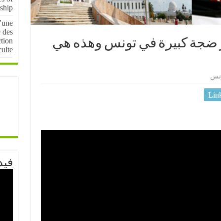
ship
d’une
e des
ction
 ضجة كبيرة في تونس وهذه هي
culte
نس
Lin
فيد