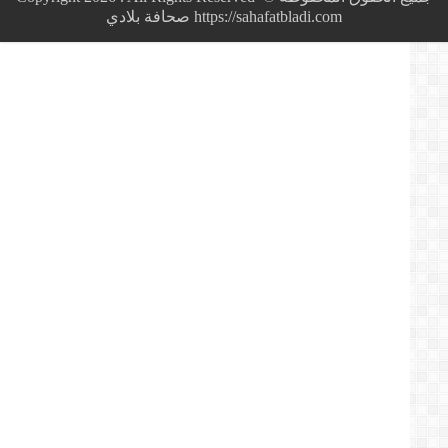
إلى
https://sahafatbladi.com صحافة بلادي
ليبيا
لدعم
حفتر..والخارجية
الفرنسية
:
الوفاق
تجلب
سوريين
بآلاف
عدة