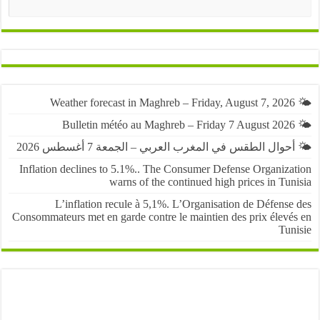
البحث
حوال الطقس في المغرب العربي – الجمعة 7 أغسطس 2026
Inflation declines to 5.1%.. The Consumer Defense Organiza
warns of the continued high prices in Tu
L’inflation recule à 5,1%. L’Organisation de Défens
Consommateurs met en garde contre le maintien des prix élevé
Tun