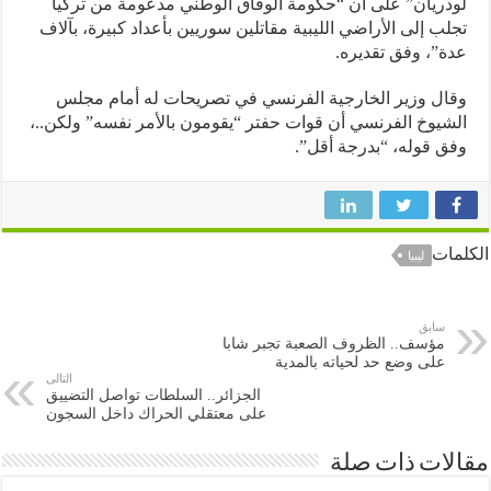
ريان” على أن “حكومة الوفاق الوطني مدعومة من تركيا
ب إلى الأراضي الليبية مقاتلين سوريين بأعداد كبيرة، بآلاف
”، وفق تقديره.
ل وزير الخارجية الفرنسي في تصريحات له أمام مجلس
يوخ الفرنسي أن قوات حفتر “يقومون بالأمر نفسه” ولكن..،
 قوله، “بدرجة أقل”.
ات
ليبيا
سابق
مؤسف.. الظروف الصعبة تجبر شابا
على وضع حد لحياته بالمدية
التالى
الجزائر.. السلطات تواصل التضييق
على معتقلي الحراك داخل السجون
ات ذات صلة