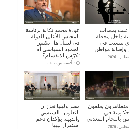
. عبث بمعدات
عودة محمد تكالة لرئاسة
ئية داخل محطة
المجلس الأعلى للدولة
زي يتسبب في
في ليبيا.. هل تكسر
ر وإصابة مواطن
الجمود السياسي أم
تكرّس الانقسام؟
3 أغسطس، 2026
. متظاهرون يغلقون
مصر وليبيا تعززان
حكومية في
التعاون.. السيسي
س باللحام المعدني
والدبيبة يؤكدان دعم
استقرار ليبيا