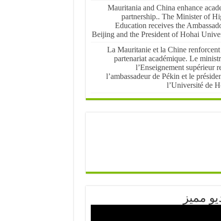
Mauritania and China enhance acad
partnership.. The Minister of H
Education receives the Ambassado
Beijing and the President of Hohai Univer
La Mauritanie et la Chine renforcent
partenariat académique. Le ministr
l’Enseignement supérieur re
l’ambassadeur de Pékin et le préside
l’Université de H
يو مميز