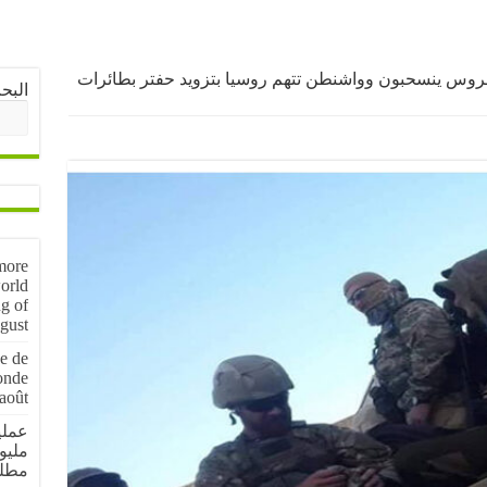
 الروس ينسحبون وواشنطن تتهم روسيا بتزويد حفتر بطائرات
البح
more
orld
g of
gust
e de
onde
août
مليو
مطل