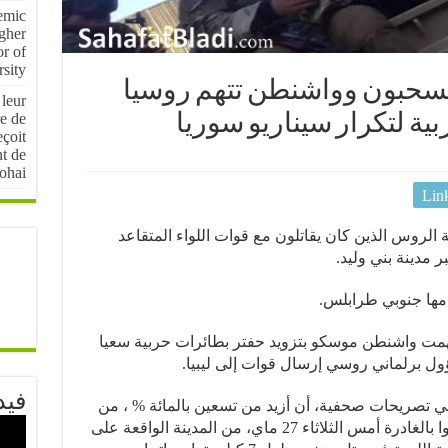
emic
igher
r of
sity
ينسحبون وواشنطن تتهم روسيا
 leur
e de
ية لتكرار سيناريو سوريا
çoit
nt de
ohai
Lin
لروس الذين كان يقاتلون مع قوات اللواء المتقاعد
 مدينة بني وليد.
مها جنوبي طرابلس.
تهمت واشنطن موسكو بتزويد حفتر بطائرات حربية سعيا
ول برلماني روسي إرسال قوات إلى ليبيا.
فيد
 في تصريحات صحفية، أن أزيد من تسعين بالمائة % ، من
عناصر شركة فاغنر الأمنية الروسية قاموا بالغادرة أمس الثلاثاء 27 ماي، من المدينة الواقعة على