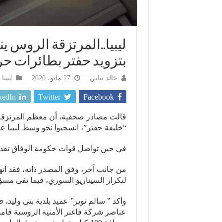
ليبيا..المرتزقة الروس 
بتزويد حفتر بطائرات حرب
خالد بناني
27 مايو، 2020
ليبيا
kedIn
Twitter
Facebook
قالت مصادر صحفية، أن معظم المرتزقة ا
“خليفة حفتر”، انسحبوا نحو وسط ليبيا عبر
في حين تواصل قوات حكومة الوفاق تقد
من جانب آخر، وفق المصدر ذاته، فقد ا
لتكرار السيناريو السوري، فيما نفى مسؤ
وأكد ” سالم نوير” عميد بلدية بني وليد،