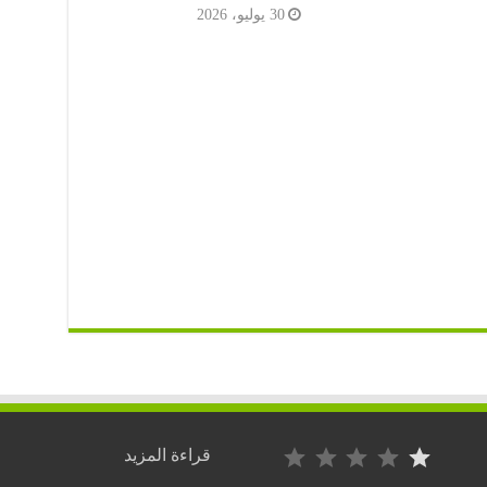
30 يوليو، 2026
التصنيف: 1 من أصل 5.
:
قراءة المزيد
ليبيا..المرتزقة