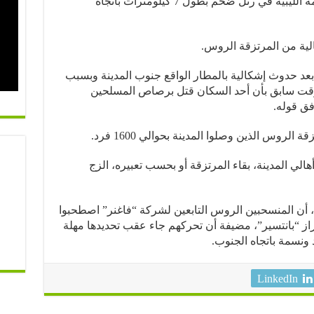
مسافة 180 كيلومترا جنوب شرق العاصمة الليبية في رتل ضخم بطول 7 كيلومترات باتجاه
لية من المرتزقة الروس.
بعد حدوث إشكالية بالمطار الواقع جنوب المدينة وبسبب
قت سابق بأن أحد السكان قتل برصاص المسلحين
فق قوله.
لروس الذين وصلوا المدينة بحوالي 1600 فرد.
ي المدينة، بقاء المرتزقة أو بحسب تعبيره، الزج
ن المنسحبين الروس التابعين لشركة “فاغنر” اصطحبوا
 “بانتسير”، مضيفة أن تحركهم جاء عقب تحديدها مهلة
ونسمة باتجاه الجنوب.
LinkedIn