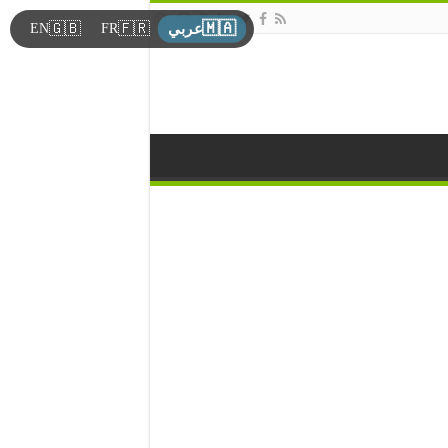
🇲🇦
🇬🇧
🇫🇷
EN
FR
عربي