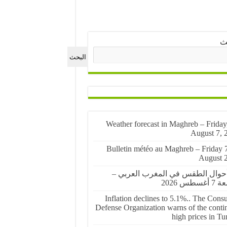
ث
البحث
🌤️ Weather forecast in Maghreb – Friday
August 7, 
🌤️ Bulletin météo au Maghreb – Friday 
August 
أحوال الطقس في المغرب العربي –
غسطس 2026
Inflation declines to 5.1%.. The Cons
Defense Organization warns of the conti
high prices in Tu