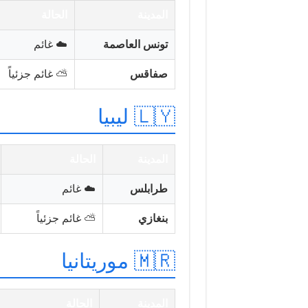
المدينة
الحالة
تونس العاصمة
☁️ غائم
صفاقس
⛅ غائم جزئياً
🇱🇾 ليبيا
المدينة
الحالة
طرابلس
☁️ غائم
بنغازي
⛅ غائم جزئياً
🇲🇷 موريتانيا
المدينة
الحالة