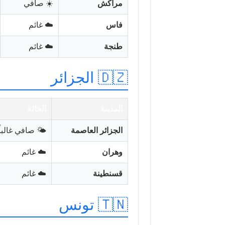
مراكش
☀️ صافي
فاس
☁️ غائم
طنجة
☁️ غائم
🇩🇿 الجزائر
المدينة
الحالة
الجزائر العاصمة
🌤️ صافي غالباً
وهران
☁️ غائم
قسنطينة
☁️ غائم
🇹🇳 تونس