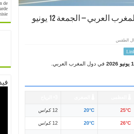
on de
arde
nisie
🌤️ أحوال الطقس في المغرب العربي – الجمعة 12 يونيو
ال الطقس
Lin
في دول المغرب العربي.
فيد
🌡️ العظمى
🌡️ الصغرى
💨 الرياح
25°C
20°C
12 كم/س
26°C
20°C
12 كم/س