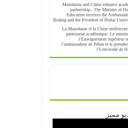
Mauritania and China enhance acad
partnership.. The Minister of H
Education receives the Ambassado
Beijing and the President of Hohai Univer
La Mauritanie et la Chine renforcent
partenariat académique. Le ministr
l’Enseignement supérieur re
l’ambassadeur de Pékin et le préside
l’Université de H
يو مميز