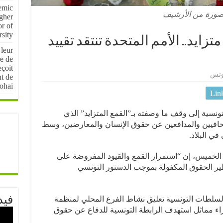
emic
صورة من الأرشيف
igher
r of
sity
يد.. الأمم المتحدة تنتقد تقييد
 leur
e de
çoit
ونس
nt de
ohai
Lin
نسية إلى وقف ما وصفته بـ”القمع المتزايد” الذي
افيين والمدافعين عن حقوق الإنسان والمعارضين، وسط
في البلاد.
لخميس، إن “استمرار القمع والقيود المفروضة على
ر الحقوق المكفولة بموجب الدستور التونسي
فيد
 السلطات التونسية تعليق نشاط الفرع المحلي لمنظمة
ء مماثل استهدف الرابطة التونسية للدفاع عن حقوق