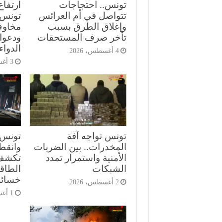
تونس.. احتجاجات
ارتفاع
تتواصل في أم العرائس
تونس ي
وإغلاق الطرق بسبب
مخاوف
تأخر صرف المستحقات
ودعوا
الدواء
4 أغسطس، 2026
3 أغسطس، 2026
تونس تواجه آفة
تونس.
المخدرات.. بين الضربات
وانقط
الأمنية واستمرار تمدد
تكشف
الشبكات
الطاقة
خسائر
2 أغسطس، 2026
1 أغسطس، 2026