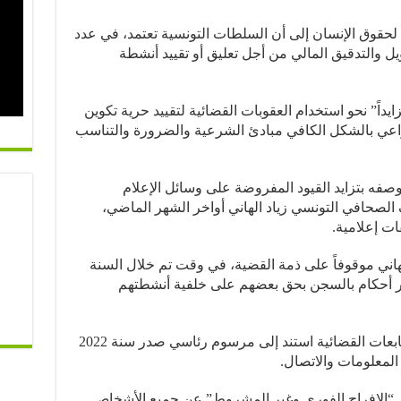
لحقوق الإنسان إلى أن السلطات التونسية تعتمد، في عدد
ل والتدقيق المالي من أجل تعليق أو تقييد أنشطة
ايداً” نحو استخدام العقوبات القضائية لتقييد حرية تكوين
 تراعي بالشكل الكافي مبادئ الشرعية والضرورة والتناسب
 وصفه بتزايد القيود المفروضة على وسائل الإعلام
لصحافي التونسي زياد الهاني أواخر الشهر الماضي،
ات إعلامية.
هاني موقوفاً على ذمة القضية، في وقت تم خلال السنة
 آخرين وإصدار أحكام بالسجن بحق بعضهم على خلفية أنشطتهم
وأضافت المفوضية أن عدداً من هذه المتابعات القضائية استند إلى مرسوم رئاسي صدر سنة 2022
المعلومات والاتصال.
ى “الإفراج الفوري وغير المشروط” عن جميع الأشخاص