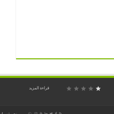
التصنيف: 1 من أصل 5.
:
قراءة المزيد
تونس
تحت
ضغط
دولي
متزايد..
من نحن
|
سياس