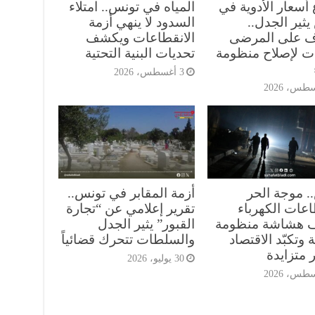
 أسعار الأدوية في
المياه في تونس.. امتلاء
ثير الجدل..
السدود لا ينهي أزمة
 على المرضى
الانقطاعات ويكشف
ت لإصلاح منظومة
تحديات البنية التحتية
3 أغسطس، 2026
. موجة الحر
أزمة المقابر في تونس..
اعات الكهرباء
تقرير إعلامي عن “تجارة
 هشاشة منظومة
القبور” يثير الجدل
 وتكبّد الاقتصاد
والسلطات تتحرك قضائياً
 متزايدة
30 يوليو، 2026