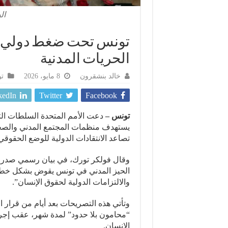
ال
تونس تحت ضغط دولي متزا
الحريات المدنية
خالد بنشقرون
8 مايو، 2026
ت
kedIn
Twitter
Facebook
تونس –
دعت الأمم المتحدة السلطات التو
يستهدف منظمات المجتمع المدني والصح
تصاعد الانتقادات الدولية للوضع الحقوقي 
وقال فولكر تورك، في بيان رسمي صدر ا
الحيز المدني في تونس يقوض بشكل خطي
والالتزامات الدولية لحقوق الإنسان”.
وتأتي هذه التصريحات بعد أيام من قرار
“محامون بلا حدود” لمدة شهر، عقب إجرا
الإنسان.