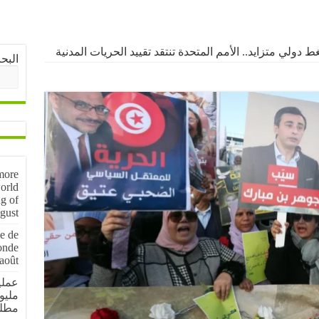
ولي متزايد.. الأمم المتحدة تنتقد تقييد الحريات المدنية
البح
more
orld
g of
gust
e de
onde
août
مليو
مطل