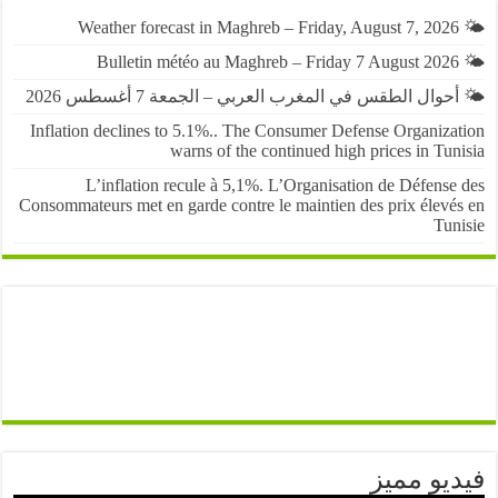
حوال الطقس في المغرب العربي – الجمعة 7 أغسطس 2026
Inflation declines to 5.1%.. The Consumer Defense Organiza
warns of the continued high prices in Tu
L’inflation recule à 5,1%. L’Organisation de Défens
Consommateurs met en garde contre le maintien des prix élevé
Tun
يو مميز