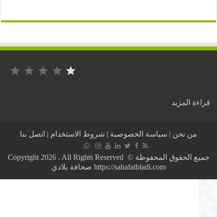
التصنيف: 1 من أصل 5.
:
ة المزيد
الإتحاد
التونسي
يعلن
من نحن
|
سياسة الخصوصية
|
شروط الاستخدام
|
اتصل بنا
رسمياً
إنهاء
مهام
جميع الحقوق المحفوظة © Copyright 2026 . All Rights Reserved
مدربه
https://sahafatbladi.com صحافة بلادي
جلال
القادري..
لهذا
السبب
!!