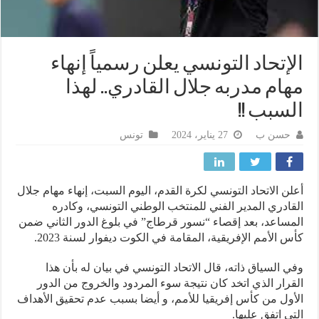
إتحاد التونسي يعلن رسمياً إنهاء
ام مدربه جلال القادري.. لهذا
سبب !!
حسن ب
27 يناير، 2024
تونس
ن الاتحاد التونسي لكرة القدم، اليوم السبت، إنهاء مهام جلال
ادري المدير الفني للمنتخب الوطني التونسي، وكادره
ساعد، بعد إقصاء “نسور قرطاج” في بلوغ الدور الثاني ضمن
 الأمم الإفريقية، المقامة في الكوت ديفوار لسنة 2023.
 السياق ذاته، قال الاتحاد التونسي في بيان له بأن هذا
رار الذي اتخد كان نتيجة سوء المردود والخروج من الدور
ول من كأس إفريقيا للأمم، و أيضا بسبب عدم تحقيق الأهداف
ي اتفق عليها.