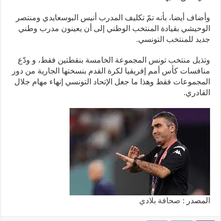
اف أيضا، بأنه تمّ تكليف المدرب أنيس البوسعايدي ومنتصر
حيشي بقيادة المنتخب الوطني إلى أن يعينون مدرب وطني
د للمنتخب التونسي.
يل منتخب تونس المجموعة الخامسة بنقطتين فقط، و ودّع
فسات كأس أمم إفريقيا لكرة القدم بنسختها الجارية من دور
جموعات فقط وهذا ما جعل الإتحاد التونسي إنهاء مهام جلال
ادري.
صدر :
صحافة بلادي