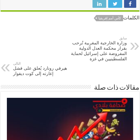
ات
كأس أمم إفريقيا
سابق
وزارة الخارجية المغربية تُرحب
بقرار محكمة العدل الدولية
المفروضة على إسرائيل لحماية
الفلسطينيين في غزة
التالى
هيرفي رونارد يُعلق على فشل
إعارته إلى كوت ديفوار
ات ذات صلة