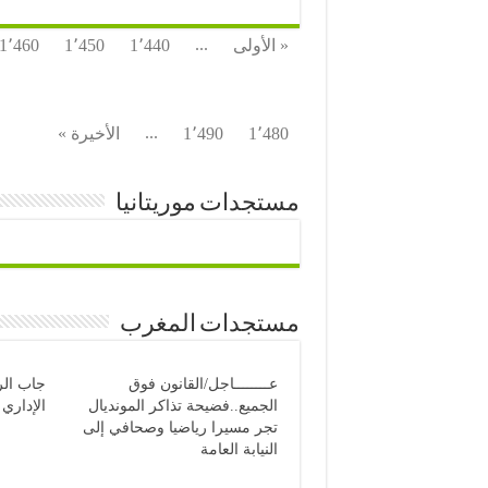
...
« الأولى
1٬440
1٬450
1٬460
...
1٬480
1٬490
الأخيرة »
مستجدات موريتانيا
مستجدات المغرب
عــــــــاجل/القانون فوق
جاب الر
الجميع..فضيحة تذاكر المونديال
الإداري لل
تجر مسيرا رياضيا وصحافي إلى
النيابة العامة