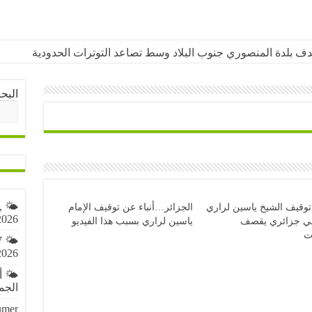
هدف بلدة المنصوري جنوب البلاد وسط تصاعد التوترات الحدودية
البح
,
توقيف الشيخ ياسين لراري
الجزائر…أنباء عن توقيف الإمام
2026
ي جزائري يقصف
ياسين لراري بسبب هذا الفيديو
ات
7
2026
🌤️ 
الجمعة 7 أ
umer