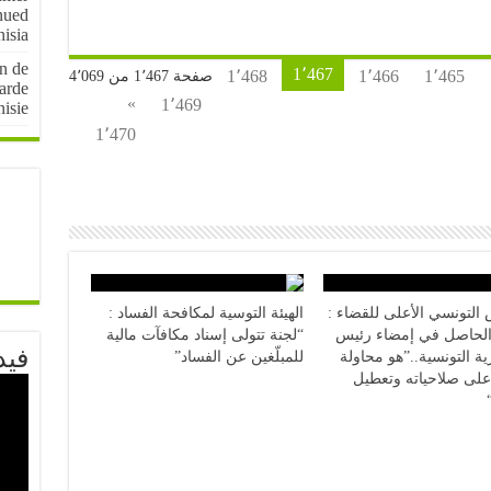
nued
nisia
on de
1٬467
1٬468
1٬466
1٬465
صفحة 1٬467 من 4٬069
arde
»
1٬469
nisie
1٬470
التونسي الأعلى للقضاء :
الهيئة التوسية لمكافحة الفساد :
 الحاصل في إمضاء رئيس
“لجنة تتولى إسناد مكافآت مالية
فيد
ية التونسية..”هو محاولة
للمبلّغين عن الفساد”
على صلاحياته وتعطيل