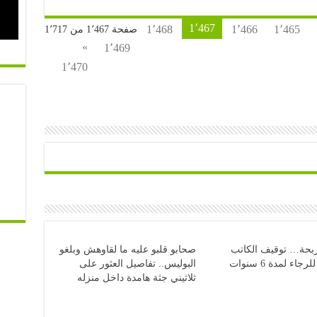
1٬467
1٬468
1٬466
1٬465
صفحة 1٬467 من 1٬717
»
1٬469
1٬470
بحة… توقيف الكاتب
صحابو قلبو عليه ما لقاوهش وبلغو
رجاء لمدة 6 سنوات
البوليس.. تفاصيل العثور على
ثلاثيني جثة هامدة داخل منزله