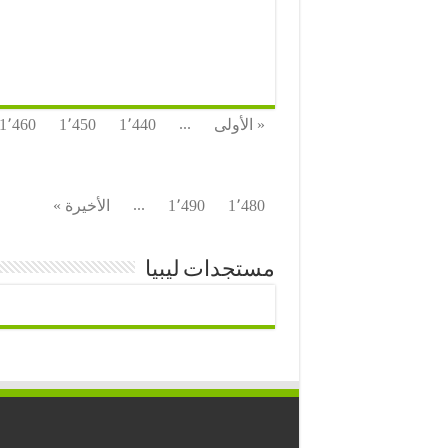
...
« الأولى
1٬440
1٬450
1٬460
...
1٬480
1٬490
الأخيرة »
مستجدات ليبيا
⭐