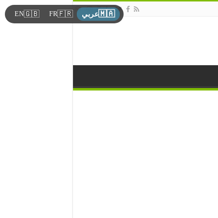
🇲🇦
🇬🇧
🇫🇷
EN
FR
عربي