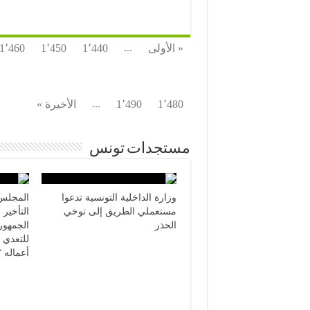
...
« الأولى
1٬440
1٬450
1٬460
...
1٬480
1٬490
الأخيرة »
مستجدات تونس
وزارة الداخلية التونسية تدعوا
المجلس 
مستعملي الطريق إلى توخي
التأخير
الحذر
الجمهور
للتعدي 
أعماله “