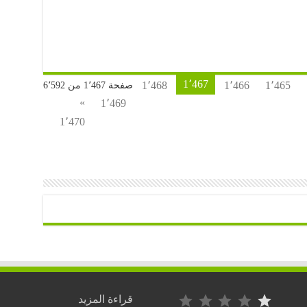
1٬467
1٬468
1٬466
1٬465
صفحة 1٬467 من 6٬592
»
1٬469
1٬470
التصنيف: 1 من أصل 5.
:
قراءة المزيد