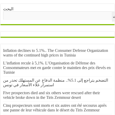
البحث
ث
Inflation declines to 5.1%.. The Consumer Defense Organization
warns of the continued high prices in Tunisia
L’inflation recule à 5,1%. L’Organisation de Défense des
Consommateurs met en garde contre le maintien des prix élevés en
Tunisie
التضخم يتراجع إلى 5.1%.. منظمة الدفاع عن المستهلك تحذر من
استمرار غلاء الأسعار في تونس
Five prospectors died and six others were rescued after their
vehicle broke down in the Tiris Zemmour desert
Cinq prospecteurs sont morts et six autres ont été secourus après
une panne de leur véhicule dans le désert du Tiris Zemmour