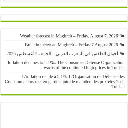
حوال الطقس في المغرب العربي – الجمعة 7 أغسطس 2026
Inflation declines to 5.1%.. The Consumer Defense Organiza
warns of the continued high prices in Tu
L’inflation recule à 5,1%. L’Organisation de Défens
Consommateurs met en garde contre le maintien des prix élevé
Tun