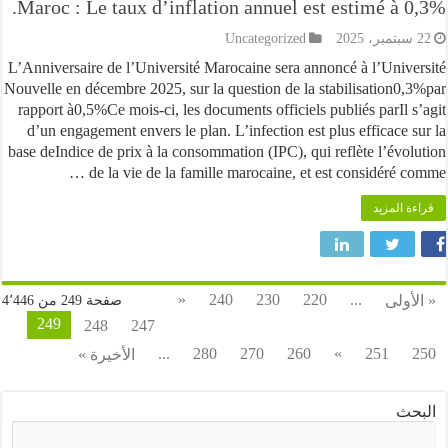
Maroc : Le taux d’inflation annuel est estimé à 
Uncategorized
L’Anniversaire de l’Université Marocaine sera annoncé à l’Univ
Nouvelle en décembre 2025, sur la question de la stabilisation0
rapport à0,5%Ce mois-ci, les documents officiels publiés parIl 
d’un engagement envers le plan. L’infection est plus efficace 
base deIndice de prix à la consommation (IPC), qui reflète l’évo
de la vie de la famille marocaine, et est considéré c
 المزيد
«
240
230
220
...
ولى
صفحة 249 من 4٬446
249
248
247
...
280
270
260
»
251
الأخيرة »
ث
البحث