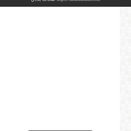
estimé
à
0,3%.