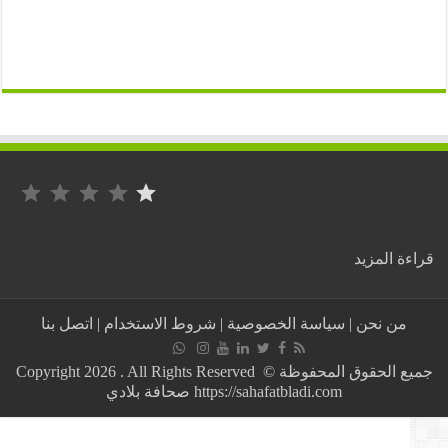
التصنيف: 1 من أصل 5.
:
قراءة ال
Maroc
:
Le
اتصل بنا
|
شروط الاستخدام
|
سياسة الخصوصية
|
من نحن
taux
d’inflation
annuel
جميع الحقوق المحفوظة © Copyright 2026 . All Rights Reserved
est
https://sahafatbladi.com صحافة بلادي
estimé
à
0,3%.