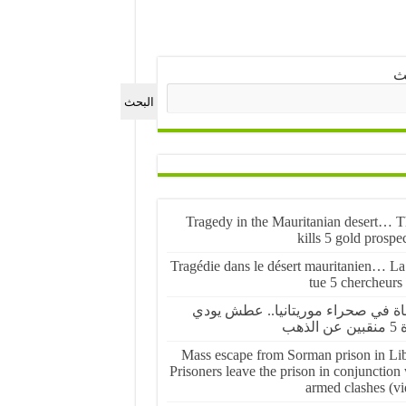
ث
البحث
Tragedy in the Mauritanian desert… Th
kills 5 gold prospe
Tragédie dans le désert mauritanien… La 
tue 5 chercheurs
ة في صحراء موريتانيا.. عطش يودي
 الذهب
Mass escape from Sorman prison in Lib
Prisoners leave the prison in conjunction
armed clashes (vi