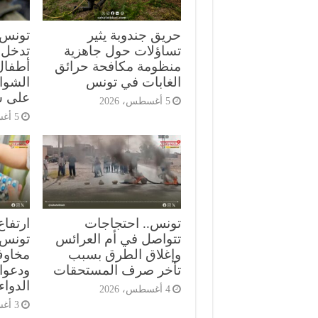
حريق جندوبة يثير
تونس.
تساؤلات حول جاهزية
تدخل 
منظومة مكافحة حرائق
أطفال
الغابات في تونس
الشوا
على س
5 أغسطس، 2026
5 أغسطس، 2026
تونس.. احتجاجات
ارتفاع
تتواصل في أم العرائس
تونس ي
وإغلاق الطرق بسبب
مخاوف
تأخر صرف المستحقات
ودعوا
الدواء
4 أغسطس، 2026
3 أغسطس، 2026