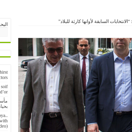
لانتخابات السابقة لأوانها كارثة للبلاد”
البح
irst
ctors
soif
 d’or
مأسا
بحياة 5 منقبين عن
ya..
 with
deo)