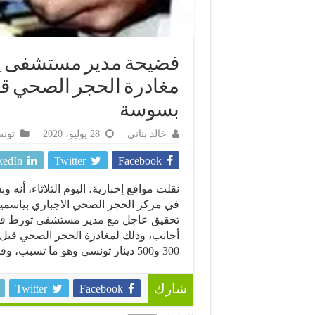
فضيحة مدير مستشفى يت
مغادرة الحجر الصحي قب
بسوسة
خالد بناني
28 يوليو، 2020
تون
kedIn
Twitter
Facebook
نقلت مواقع إخبارية، اليوم الثلاثاء، أ
في مركز الحجر الصحي الاجباري بياسمين 
تحقيق عاجل مع مدير مستشفى تورط في
أجانب، وذلك لمغادرة الحجر الصحي قبل ا
300 و500 دينار تونسي وهو ما تسبب، وفق تعبيره، في كارثة بسوسة من بينها انتشار الوباء.
Twitter
Facebook
شارك