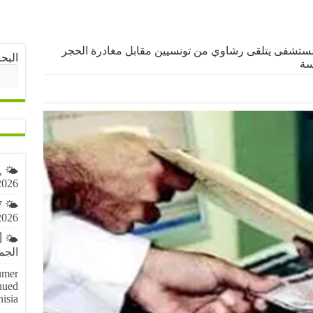
ستشفى يتلقى رشاوي من تونسيين مقابل مغادرة الحجر
البح
سة
,
2026
7
2026
🌤️ 
الجمعة 7 أ
umer
nued
nisia