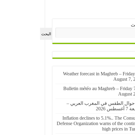
ث
البحث
🌤️ Weather forecast in Maghreb – Friday
August 7, 
🌤️ Bulletin météo au Maghreb – Friday 
August 
أحوال الطقس في المغرب العربي –
غسطس 2026
Inflation declines to 5.1%.. The Cons
Defense Organization warns of the conti
high prices in Tu