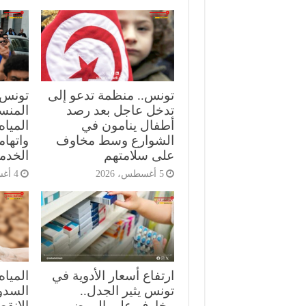
تونس.. منظمة تدعو إلى
تونس.
تدخل عاجل بعد رصد
المنست
أطفال ينامون في
الميا
الشوارع وسط مخاوف
واتهام
على سلامتهم
الخدم
5 أغسطس، 2026
4 أغسطس، 2026
ارتفاع أسعار الأدوية في
المياه
تونس يثير الجدل..
السدود
مخاوف على المرضى
الانق