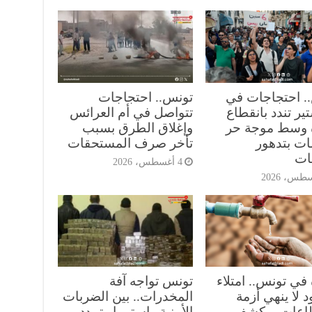
. احتجاجات في
تونس.. احتجاجات
ير تندد بانقطاع
تتواصل في أم العرائس
ه وسط موجة حر
وإغلاق الطرق بسبب
ات بتدهور
تأخر صرف المستحقات
ات
4 أغسطس، 2026
 في تونس.. امتلاء
تونس تواجه آفة
 لا ينهي أزمة
المخدرات.. بين الضربات
طاعات ويكشف
الأمنية واستمرار تمدد