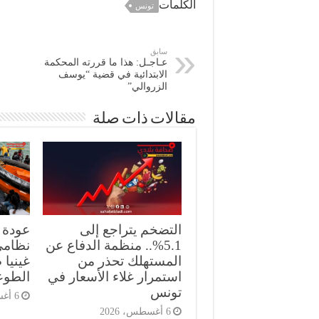
الكلمات
تونس
سابق
عـاجـل: هذا ما قررته المحكمة
الابتدائية في قضية “يوسف
الزروالي”
مقالات ذات صلة
التضخم يتراجع إلى
5.1%.. منظمة الدفاع عن
نظامي
المستهلك تحذر من
غينيا 
استمرار غلاء الأسعار في
الطوع
تونس
6 أغسطس، 2026
6 أغسطس، 2026