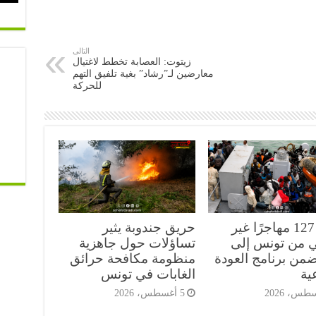
التالى
زيتوت: العصابة تخطط لاغتيال
معارضين لـ”رشاد” بغية تلفيق التهم
للحركة
عودة 127 مهاجرًا غير
حريق جندوبة يثير
 من تونس إلى
تساؤلات حول جاهزية
ضمن برنامج العودة
منظومة مكافحة حرائق
ية
الغابات في تونس
5 أغسطس، 2026