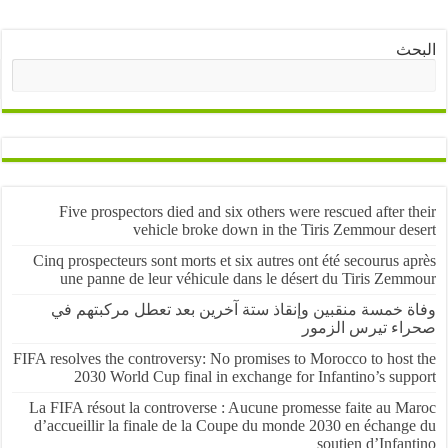
ث
البحث
Five prospectors died and six others were rescued after 
vehicle broke down in the Tiris Zemmour de
Cinq prospecteurs sont morts et six autres ont été secourus 
une panne de leur véhicule dans le désert du Tiris Zem
 خمسة منقبين وإنقاذ ستة آخرين بعد تعطل مركبتهم في
ء تيرس الزمور
FIFA resolves the controversy: No promises to Morocco to host
2030 World Cup final in exchange for Infantino’s sup
La FIFA résout la controverse : Aucune promesse faite au M
d’accueillir la finale de la Coupe du monde 2030 en échang
soutien d’Infa