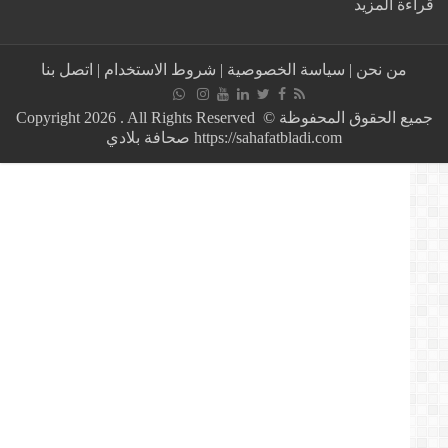
:
ة المزيد
فتح
تحقيق
في
من نحن
|
سياسة الخصوصية
|
شروط الاستخدام
|
اتصل بنا
أسباب
وحيثيات
وفاة
جميع الحقوق المحفوظة © Copyright 2026 . All Rights Reserved
سيدة
https://sahafatbladi.com صحافة بلادي
كانت
تحت
الحجر
الصحي
بموريتانيا