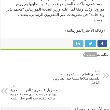
ستشفى، وأكدت الفحوص عقب وفاتها إصابتها بفيروس
ونا، وذلك وفقا لما أعلنه وزير الصحة الموريتاني “محمد نذير
 حامد” في تصريحات عبر التلفزيون الرسمي، يضيف
صدر.
الة الأخبار الموريتانية)
ات
موريتانيا
سابق
بشرى للعالم،،شركة روسية
تكتشف سلاحا مميتا ضد الفيروس
التاجي
التالى
مسؤول عسكري : القوات البحرية
لديها أوامر بضرب أي سفينة حربية
تركية تتقدم نحو السواحل الليبية
ات ذات صلة