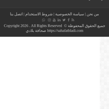
المسار
الديمقراطي
التونسي
من نحن
|
سياسة الخصوصية
|
شروط الاستخدام
|
اتصل بنا
:
من
الضروري
جميع الحقوق المحفوظة © Copyright 2026 . All Rights Reserved
التسريع
https://sahafatbladi.com صحافة بلادي
باختيار
شخصية
سياسية
قادرة
على
تشكيل
حكومة
على
أساس
الكفاءة
والنجاعة