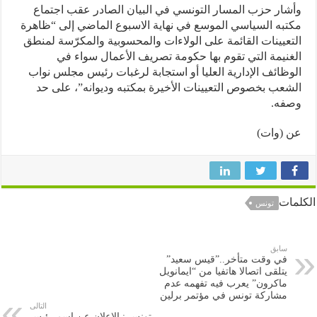
ار حزب المسار التونسي في البيان الصادر عقب اجتماع
به السياسي الموسع في نهاية الاسبوع الماضي إلى “ظاهرة
عيينات القائمة على الولاءات والمحسوبية والمكرّسة لمنطق
نيمة التي تقوم بها حكومة تصريف الأعمال سواء في
ظائف الإدارية العليا أو استجابة لرغبات رئيس مجلس نواب
عب بخصوص التعيينات الأخيرة بمكتبه وديوانه”، على حد
فه.
(وات)
ات
تونس
سابق
في وقت متأخر..”قيس سعيد”
يتلقى اتصالا هاتفيا من “ايمانويل
ماكرون” يعرب فيه تفهمه عدم
مشاركة تونس في مؤتمر برلين
التالى
تونس : الاعلان عن اسم رئيس