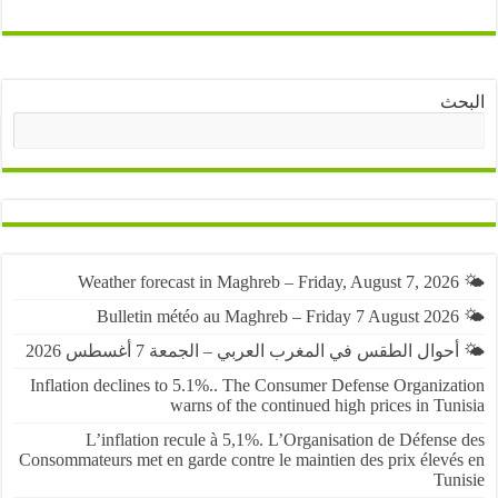
ث
البحث
حوال الطقس في المغرب العربي – الجمعة 7 أغسطس 2026
Inflation declines to 5.1%.. The Consumer Defense Organiza
warns of the continued high prices in Tu
L’inflation recule à 5,1%. L’Organisation de Défens
Consommateurs met en garde contre le maintien des prix élevé
Tun