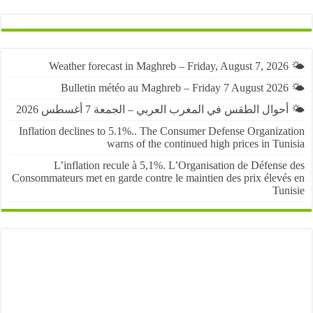
حوال الطقس في المغرب العربي – الجمعة 7 أغسطس 2026
Inflation declines to 5.1%.. The Consumer Defense Organiza
warns of the continued high prices in Tu
L’inflation recule à 5,1%. L’Organisation de Défens
Consommateurs met en garde contre le maintien des prix élevé
Tun