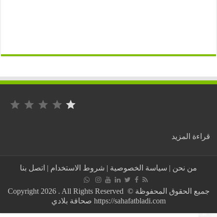
التصنيف: 1 من أصل 5.
:
ة المزيد
رالي
“أفريكا
اكو
من نحن
|
سياسة الخصوصية
|
شروط الاستخدام
|
اتصل بنا
رايس”
يحط
الرحال
جميع الحقوق المحفوظة © Copyright 2026 . All Rights Reserved
بموريتانيا
https://sahafatbladi.com صحافة بلادي
قادما