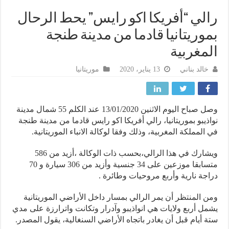
لي “أفريكا اكو رايس” يحط الرحال
وريتانيا قادما من مدينة طنجة
مغربية
خالد بناني
13 يناير، 2020
موريتانيا
وصل صباح اليوم الاثنين 13/01/2020 عند الكلم 55 شمال مدينة
ذيبو بموريتانيا، رالي أفريكا اكو رايس قادما من مدينة طنجة
المملكة المغربية، وذلك وفقا لوكالة الانباء الموريتانية.
ويشارك في هذا الرالي،بحسب ذات الوكالة ،أزيد من 586
متسابقا موزعين على 34 جنسية وأزيد من 306 سيارة و 70
جة نارية وأربع مروحيات وطائرة .
 المنتظر أن يمر الرالي بمسار داخل الأراضي الموريتانية
ل أربع ولايات هي انواذيبو وآدرار وتكانت واترارزة على مدي
 أيام قبل أن يغادر باتجاه الأراضي السنغالية، يقول المصدر.