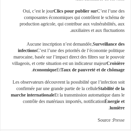
Oui, c’est le jour
Clics pour publier sur
C’est l’une 
composantes économiques qui contrôlent le schéma
production agricole, qui contribue aux vulnérabilités, 
auxiliaires et aux fluctuatio
Aucune inscription n’est demandée,
Surveillance 
infections
C’est l’une des priorités de l’économie politi
marocaine, basée sur l’impact direct des filtres sur le pouv
villageois, et cette situation est un indicateur majeur
Croisi
.
économique
Et
Taux de pauvreté et de chôm
Les observateurs découvrent la possibilité que l’infection s
confirmée par une grande partie de la cellule
Stabilité de
marche internationale
Et la transmission automatique dans
contrôle des matériaux importés, notification
Énergie
.
lumi
Source :
Pre