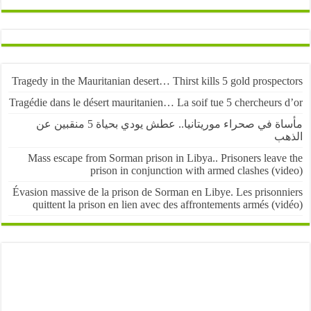
Tragedy in the Mauritanian desert… Thirst kills 5 gold prospe
Tragédie dans le désert mauritanien… La soif tue 5 chercheurs
مأساة في صحراء موريتانيا.. عطش يودي بحياة 5 منقبين عن
ب
Mass escape from Sorman prison in Libya.. Prisoners leave
prison in conjunction with armed clashes (v
Évasion massive de la prison de Sorman en Libye. Les prisonn
quittent la prison en lien avec des affrontements armés (v