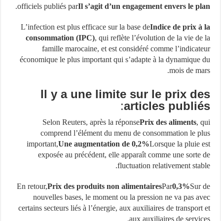
.
officiels publiés par
Il s’agit d’un engagement envers le p
L’infection est plus efficace sur la base de
Indice de prix à
consommation (IPC)
, qui reflète l’évolution de la vie de
famille marocaine, et est considéré comme l’indicat
économique le plus important qui s’adapte à la dynamique
mois de ma
Il y a une limite sur le prix d
:
articles publi
Selon Reuters, après la réponse
Prix ​​des aliments
, 
comprend l’élément du menu de consommation le p
important,
Une augmentation de 0,2%
Lorsque la pluie 
exposée au précédent, elle apparaît comme une sorte
fluctuation relativement stab
En retour,
Prix ​​des produits non alimentaires
Par
0,3%
Sur
nouvelles bases, le moment ou la pression ne va pas a
certains secteurs liés à l’énergie, aux auxiliaires de transport
aux auxiliaires de servic