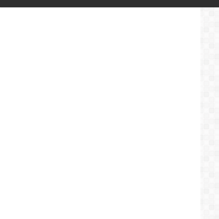
à
0,3%.