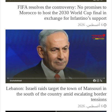
FIFA resolves the controversy: No promises 
Morocco to host the 2030 World Cup final 
exchange for Infantino’s supp
أغسطس، 2026
Lebanon: Israeli raids target the town of Mansouri
the south of the country amid escalating bor
tensi
أغسطس، 2026