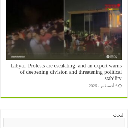
Libya.. Protests are escalating, and an expert wa
of deepening division and threatening politi
stabil
أغسطس، 2026
ث
البحث