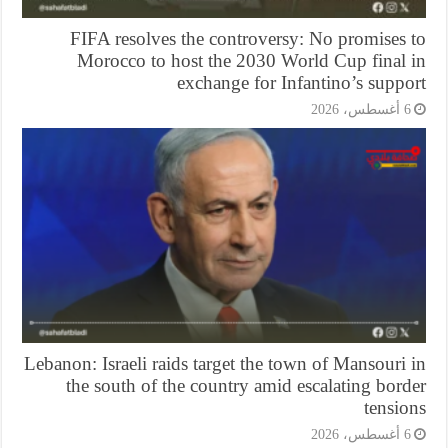
FIFA resolves the controversy: No promises 
Morocco to host the 2030 World Cup final 
exchange for Infantino’s supp
أغسطس، 2026
Lebanon: Israeli raids target the town of Mansouri
the south of the country amid escalating bor
tensi
أغسطس، 2026