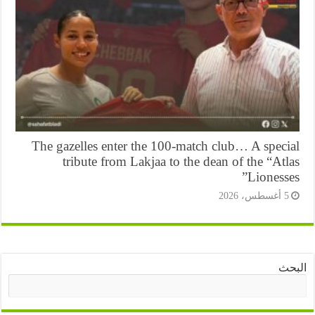
The gazelles enter the 100-match club… A speci
tribute from Lakjaa to the dean of the “At
Lioness
أغسطس، 2026
ث
البحث