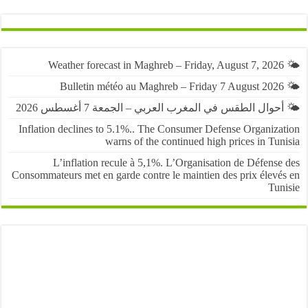
حوال الطقس في المغرب العربي – الجمعة 7 أغسطس 2026
Inflation declines to 5.1%.. The Consumer Defense Organiza
warns of the continued high prices in Tu
L’inflation recule à 5,1%. L’Organisation de Défens
Consommateurs met en garde contre le maintien des prix élevé
Tun