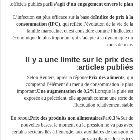
.
officiels publiés par
Il s’agit d’un engagement envers le p
L’infection est plus efficace sur la base de
Indice de prix à
consommation (IPC)
, qui reflète l’évolution de la vie de
famille marocaine, et est considéré comme l’indicat
économique le plus important qui s’adapte à la dynamique
mois de ma
Il y a une limite sur le prix d
:
articles publi
Selon Reuters, après la réponse
Prix ​​des aliments
, 
comprend l’élément du menu de consommation le p
important,
Une augmentation de 0,2%
Lorsque la pluie 
exposée au précédent, elle apparaît comme une sorte
fluctuation relativement stab
En retour,
Prix ​​des produits non alimentaires
Par
0,3%
Sur
nouvelles bases, le moment ou la pression ne va pas a
certains secteurs liés à l’énergie, aux auxiliaires de transport
aux auxiliaires de servic