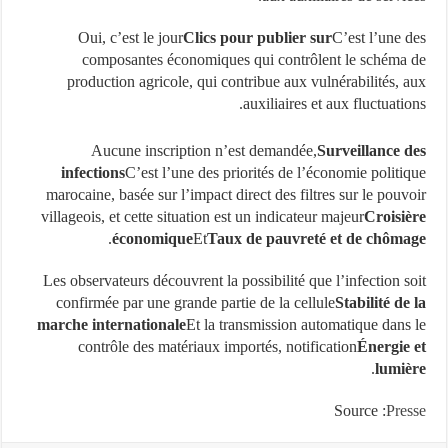
Oui, c’est le jour
Clics pour publier sur
C’est l’une 
composantes économiques qui contrôlent le schéma
production agricole, qui contribue aux vulnérabilités, 
auxiliaires et aux fluctuatio
Aucune inscription n’est demandée,
Surveillance 
infections
C’est l’une des priorités de l’économie politi
marocaine, basée sur l’impact direct des filtres sur le pouv
villageois, et cette situation est un indicateur majeur
Croisi
.
économique
Et
Taux de pauvreté et de chôm
Les observateurs découvrent la possibilité que l’infection s
confirmée par une grande partie de la cellule
Stabilité de
marche internationale
Et la transmission automatique dans
contrôle des matériaux importés, notification
Énergie
.
lumi
Source :
Pre