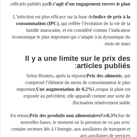
.
officiels publiés par
Il s’agit d’un engagement envers le p
L’infection est plus efficace sur la base de
Indice de prix à
consommation (IPC)
, qui reflète l’évolution de la vie de
famille marocaine, et est considéré comme l’indicat
économique le plus important qui s’adapte à la dynamique
mois de ma
Il y a une limite sur le prix d
:
articles publi
Selon Reuters, après la réponse
Prix ​​des aliments
, 
comprend l’élément du menu de consommation le p
important,
Une augmentation de 0,2%
Lorsque la pluie 
exposée au précédent, elle apparaît comme une sorte
fluctuation relativement stab
En retour,
Prix ​​des produits non alimentaires
Par
0,3%
Sur
nouvelles bases, le moment ou la pression ne va pas a
certains secteurs liés à l’énergie, aux auxiliaires de transport
aux auxiliaires de servic