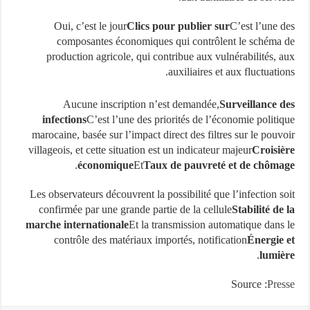
Oui, c’est le jour
Clics pour publier sur
C’est l’une 
composantes économiques qui contrôlent le schéma
production agricole, qui contribue aux vulnérabilités, 
auxiliaires et aux fluctuatio
Aucune inscription n’est demandée,
Surveillance 
infections
C’est l’une des priorités de l’économie politi
marocaine, basée sur l’impact direct des filtres sur le pouv
villageois, et cette situation est un indicateur majeur
Croisi
.
économique
Et
Taux de pauvreté et de chôm
Les observateurs découvrent la possibilité que l’infection s
confirmée par une grande partie de la cellule
Stabilité de
marche internationale
Et la transmission automatique dans
contrôle des matériaux importés, notification
Énergie
.
lumi
Source :
Pre