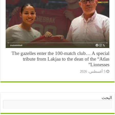
The gazelles enter the 100-match club… A speci
tribute from Lakjaa to the dean of the “At
Lioness
5 أغسطس، 20
ا
البحث