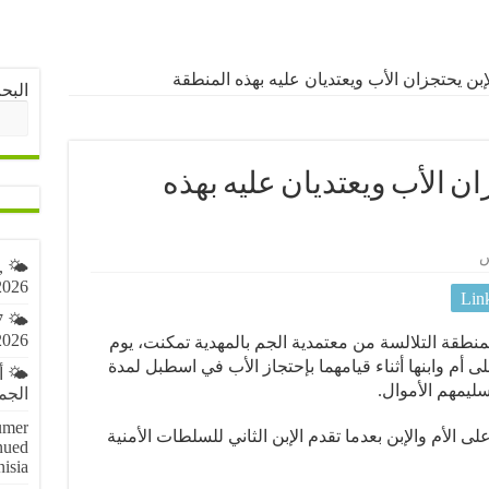
لإبن يحتجزان الأب ويعتديان عليه بهذه المنطقة
البح
زان الأب ويعتديان عليه بهذه
س
,
2026
Lin
7
2026
منطقة التلالسة من معتمدية الجم بالمهدية تمكنت، يوم
لقاء القبض على أم وابنها أثناء قيامهما بإحتجاز الأب في اسطبل لمدة
🌤️ 
سليمهم الأموال.
الجمعة 7 أ
umer
الأم والإبن بعدما تقدم الإبن الثاني للسلطات الأمنية
nued
nisia