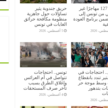
عودة 127 مهاجرًا غير
حريق جندوبة يثير
 من تونس إلى
تساؤلات حول جاهزية
ضمن برنامج العودة
منظومة مكافحة حرائق
ية
الغابات في تونس
5 أغسطس، 2026
. احتجاجات في
تونس.. احتجاجات
ير تندد بانقطاع
تتواصل في أم العرائس
ه وسط موجة حر
وإغلاق الطرق بسبب
ات بتدهور
تأخر صرف المستحقات
ات
4 أغسطس، 2026