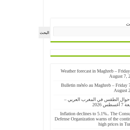
ث
البحث
🌤️ Weather forecast in Maghreb – Friday
August 7, 
🌤️ Bulletin météo au Maghreb – Friday 
August 
أحوال الطقس في المغرب العربي –
غسطس 2026
Inflation declines to 5.1%.. The Cons
Defense Organization warns of the conti
high prices in Tu