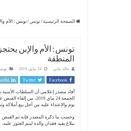
الصفحة الرئيسية
/
تونس
/
تونس : الأم وا
تونس : الأم والإبن يحتج
المنطقة
خالد بناني
24 مايو، 2019
تون
kedIn
Twitter
Facebook
أفاد مصدر إعلامي أن السلطات الأمنية ب
الجمعة 24 ماي 2019، من إ
يوم والإعتداء عليه من أجل بيع أملاكه وت
وحسب ما ذكره المصدر فإنه تم القبض على 
ببلاغ يفيد فقدان والده ليتم العثور عليه.