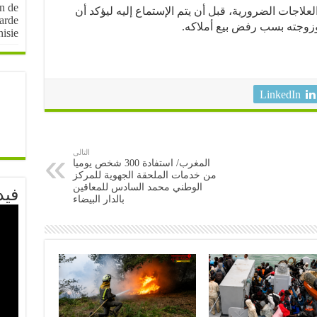
on de
علاجات الضرورية، قبل أن يتم الإستماع إليه ليؤكد أن
arde
 وزوجته بسب رفض بيع أملاكه.
nisie
LinkedIn
التالى
المغرب/ استفادة 300 شخص يوميا
من خدمات الملحقة الجهوية للمركز
الوطني محمد السادس للمعاقين
فيد
بالدار البيضاء