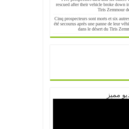
rescued after their vehicle broke down i
Tiris Zemmour de
Cinq prospecteurs sont morts et six autre
été secourus après une panne de leur véhi
dans le désert du Tiris Zem
يو مميز