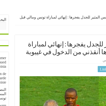
س المثير للجدل يفجرها : إنهائي لمباراة تونس ومالي قبل
البح
للجدل يفجرها : إنهائي لمباراة
 أنقذني من الدخول في غيبوبة
umer
س
nued
nisia
Lin
on de
arde
nisie
المس
تون
 were