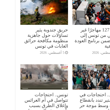
عودة 127 مهاجرًا غير
حريق جندوبة يثير
 من تونس إلى
تساؤلات حول جاهزية
ضمن برنامج العودة
منظومة مكافحة حرائق
ية
الغابات في تونس
5 أغسطس، 2026
. احتجاجات في
تونس.. احتجاجات
ير تندد بانقطاع
تتواصل في أم العرائس
ه وسط موجة حر
وإغلاق الطرق بسبب