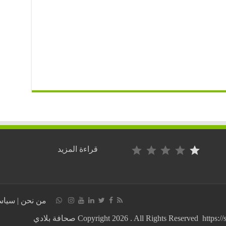
التصنيف: 1 من أصل 5.
:
قراءة المزيد
حكم
مباراة
تونس
المثير
للجدل
من نحن
|
سياس
يفجرها
:
إنهائي