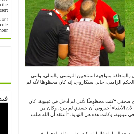
n the
sert
s ont
cule
mour
ل والمتعلقة بمواجهة المنتخبين التونسي والمالي، والتي
لحكم الزامبي، جاني سيكازوي، إنه كان محظوظا لأنه لم
فيد
 صحفي “كنت محظوظًا لأنني لم أدخل في غيبوبة، كان
لأن الأطباء أخبروني أن جسدي لم يبرد، وكان من
غيبوبة، وكانت هذه هي النهاية، “أعتقد أن الله طلب
وه بعد المباراة قالوا إنه كان على وشك الدخول في