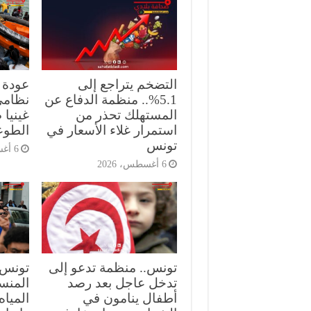
التضخم يتراجع إلى
5.1%.. منظمة الدفاع عن
نظامي
المستهلك تحذر من
غينيا 
استمرار غلاء الأسعار في
الطوع
تونس
6 أغسطس، 2026
6 أغسطس، 2026
تونس.. منظمة تدعو إلى
تونس.
تدخل عاجل بعد رصد
المنست
أطفال ينامون في
الميا