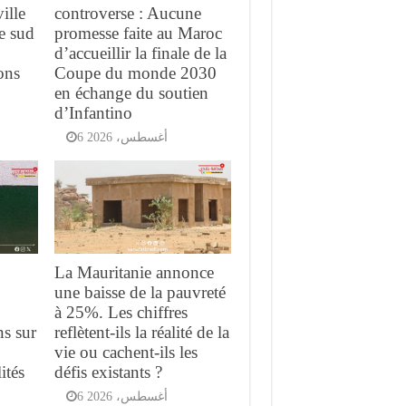
ville
controverse : Aucune
e sud
promesse faite au Maroc
d’accueillir la finale de la
ons
Coupe du monde 2030
en échange du soutien
d’Infantino
6 أغسطس، 2026
La Mauritanie annonce
s
une baisse de la pauvreté
à 25%. Les chiffres
ns sur
reflètent-ils la réalité de la
vie ou cachent-ils les
ités
défis existants ?
6 أغسطس، 2026