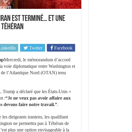
Iran est terminé… et une
t Téhéran
LinkedIn
Twitter
Facebook
mp
Mercredi, le mémorandum d’accord
 la voie diplomatique entre Washington et
é de l’Atlantique Nord (OTAN) tenu
, Trump a déclaré que les États-Unis «
t :
“Je ne veux pas avoir affaire aux
 devons faire notre travail.”
.
les dirigeants iraniens, les qualifiant
ington ne permettra pas à Téhéran de
’est plus une option envisageable à la