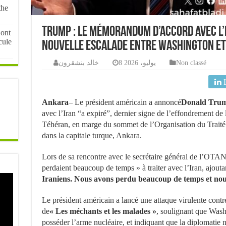
the
Trump : le mémorandum d’accord avec l’
 ont
cule
nouvelle escalade entre Washington e
خالد بنشقرون
8 يوليو، 2026
Non classé
Ankara
– Le président américain a annoncé
Donald Tru
avec l’Iran “a expiré”, dernier signe de l’effondrement de
Téhéran, en marge du sommet de l’Organisation du Trait
dans la capitale turque, Ankara.
Lors de sa rencontre avec le secrétaire général de l’OTAN
perdaient beaucoup de temps » à traiter avec l’Iran, ajoutan
Iraniens. Nous avons perdu beaucoup de temps et nous
Le président américain a lancé une attaque virulente contre 
de
« Les méchants et les malades »
, soulignant que Wash
posséder l’arme nucléaire, et indiquant que la diplomatie n