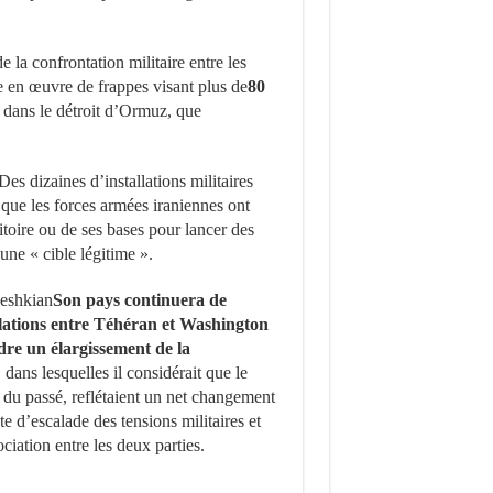
 la confrontation militaire entre les
e en œuvre de frappes visant plus de
80
s dans le détroit d’Ormuz, que
Des dizaines d’installations militaires
 que les forces armées iraniennes ont
rritoire ou de ses bases pour lancer des
une « cible légitime ».
zeshkian
Son pays continuera de
relations entre Téhéran et Washington
dre un élargissement de la
dans lesquelles il considérait que le
du passé, reflétaient un net changement
e d’escalade des tensions militaires et
iation entre les deux parties.