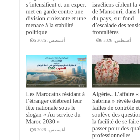
s’intensifient et un expert
israéliens ciblent la 
met en garde contre une
de Mansouri, dans l
division croissante et une
du pays, sur fond
menace à la stabilité
d’escalade des tensi
politique
frontalières
6 أغسطس، 2026
6 أغسطس، 2026
Les Marocains résidant à
Algérie.. L’affaire «
l’étranger célèbrent leur
Sabrina » révèle de
fête nationale sous le
failles de contrôle et
slogan « Au service du
soulève des questio
Maroc 2030 »
la facilité de se faire
passer pour des qual
6 أغسطس، 2026
professionnelles