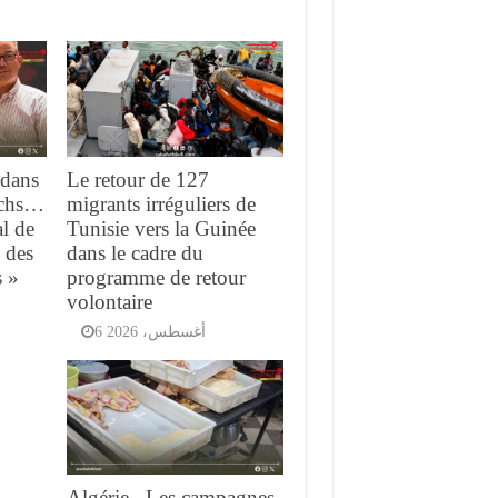
 dans
Le retour de 127
tchs…
migrants irréguliers de
l de
Tunisie vers la Guinée
 des
dans le cadre du
s »
programme de retour
volontaire
6 أغسطس، 2026
Algérie.. Les campagnes