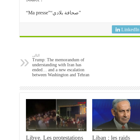
“Ma presse”
“صحافة بلادي”
LinkedIn
التالى
Trump: The memorandum of
understanding with Iran has
ended… and a new escalation
between Washington and Tehran
Libye. Les protestations
Liban : les raids