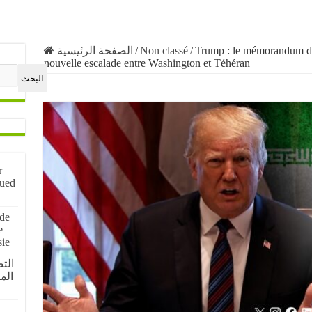
الصفحة الرئيسية
/
Non classé
/
Trump : le mémorandum d’a
nouvelle escalade entre Washington et Téhéran
البحث
r
nued
 de
e
sie
الم