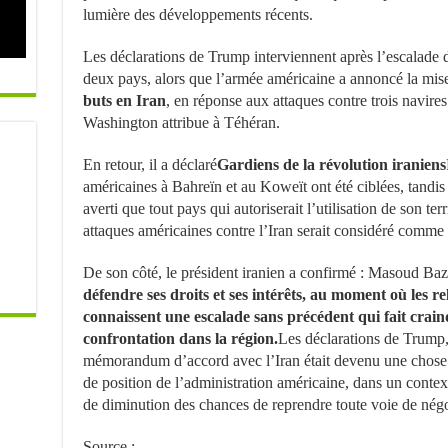
lumière des développements récents.
Les déclarations de Trump interviennent après l’escalade de
deux pays, alors que l’armée américaine a annoncé la mis
buts en Iran
, en réponse aux attaques contre trois navire
Washington attribue à Téhéran.
En retour, il a déclaré
Gardiens de la révolution iraniens
américaines à Bahreïn et au Koweït ont été ciblées, tandis
averti que tout pays qui autoriserait l’utilisation de son te
attaques américaines contre l’Iran serait considéré comme 
De son côté, le président iranien a confirmé : Masoud Ba
défendre ses droits et ses intérêts, au moment où les 
connaissent une escalade sans précédent qui fait crain
confrontation dans la région.
Les déclarations de Trump, 
mémorandum d’accord avec l’Iran était devenu une chose 
de position de l’administration américaine, dans un context
de diminution des chances de reprendre toute voie de négoc
Source :