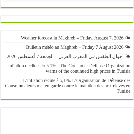
حوال الطقس في المغرب العربي – الجمعة 7 أغسطس 2026
Inflation declines to 5.1%.. The Consumer Defense Organiza
warns of the continued high prices in Tu
L’inflation recule à 5,1%. L’Organisation de Défens
Consommateurs met en garde contre le maintien des prix élevé
Tun