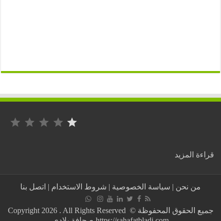
التصنيف: 1 من أصل 5.
:
ة المزيد
نايضة
الروينة
بمخيمات
من نحن
|
سياسة الخصوصية
|
شروط الاستخدام
|
اتصل بنا
تندوف
وميليشيات
“البوليزاريو”
جميع الحقوق المحفوظة © Copyright 2026 . All Rights Reserved
تعنّف
https://sahafatbladi.com صحافة بلادي