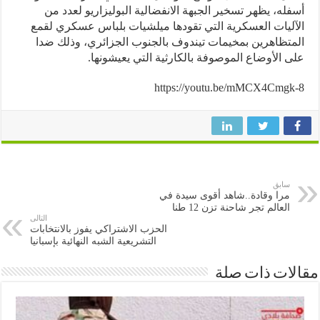
له، يظهر تسخير الجبهة الانفضالية البوليزاريو لعدد من
ليات العسكرية التي تقودها ميلشيات بلباس عسكري لقمع
تظاهرين بمخيمات تيندوف بالجنوب الجزائري، وذلك ضدا
 الأوضاع الموصوفة بالكارثية التي يعيشونها.
https://youtu.be/mMCX4Cmg
سابق
مرا وقادة..شاهد أقوى سيدة في
العالم تجر شاحنة تزن 12 طنا
التالى
الحزب الاشتراكي يفوز بالانتخابات
التشريعية الشبه النهائية بإسبانيا
ات ذات صلة