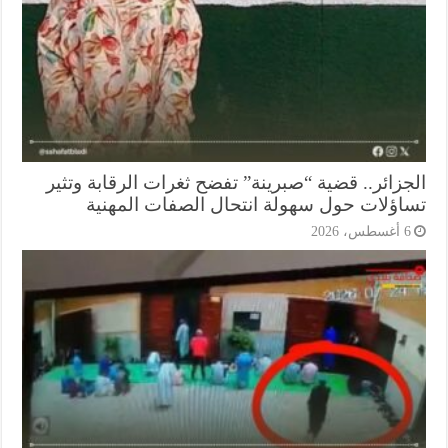
جزائر.. قضية “صبرينة” تفضح ثغرات الرقابة وتثير
اؤلات حول سهولة انتحال الصفات المهنية
أغسطس، 2026