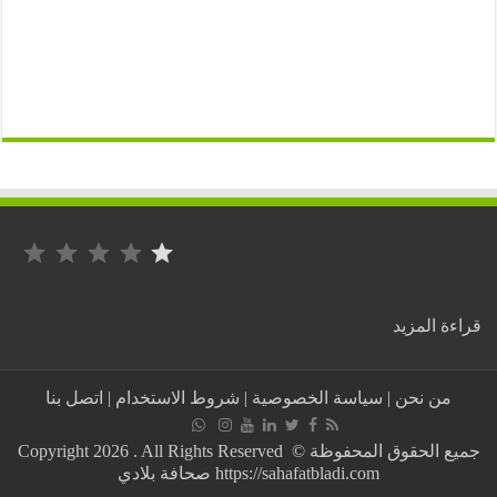
التصنيف: 1 من أصل 5.
:
ة المزيد
عاجل:
المئات
من
من نحن
|
سياسة الخصوصية
|
شروط الاستخدام
|
اتصل بنا
الجزائريين
أمام
منزل
جميع الحقوق المحفوظة © Copyright 2026 . All Rights Reserved
اليامين
https://sahafatbladi.com صحافة بلادي
زروال