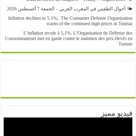
حوال الطقس في المغرب العربي – الجمعة 7 أغسطس 2026
Inflation declines to 5.1%.. The Consumer Defense Organiza
warns of the continued high prices in Tu
L’inflation recule à 5,1%. L’Organisation de Défens
Consommateurs met en garde contre le maintien des prix élevé
Tun
يو مميز