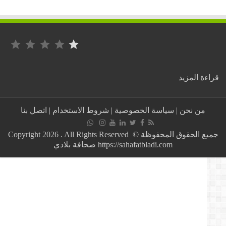
التصنيف: 1 من أصل 5.
:
ة المزيد
مصرع
شخصين
في
من نحن
|
سياسة الخصوصية
|
شروط الاستخدام
|
اتصل بنا
حادث
تحطم
طائرة
جميع الحقوق المحفوظة © Copyright 2026 . All Rights Reserved
بالقنيطرة
https://sahafatbladi.com صحافة بلادي