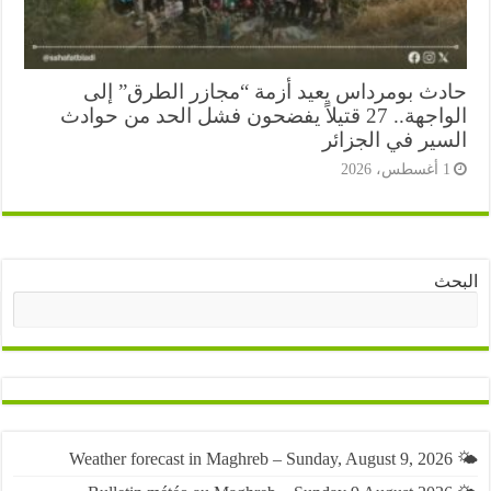
دث بومرداس يعيد أزمة “مجازر الطرق” إلى
الواجهة.. 27 قتيلاً يفضحون فشل الحد من حوادث
سير في الجزائر
أغسطس، 2026
ث
البحث