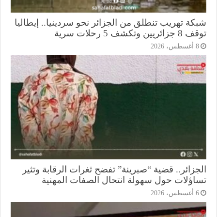
كة تهريب تنطلق من الجزائر نحو سردينيا.. إيطاليا
ريين وتكشف 5 رحلات سرية
أغسطس، 2026
جزائر.. قضية “صبرينة” تفضح ثغرات الرقابة وتثير
اؤلات حول سهولة انتحال الصفات المهنية
أغسطس، 2026