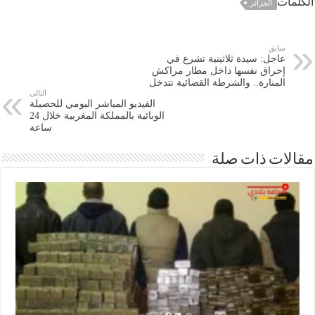
ات
الجزائر
سابق
عاجل: سيدة ثلاثينية تشرع في
إحراق نفسها داخل مطار مراكش
المنارة.. والشرطة القضائية تتدخل
التالى
الفيديو المباشر اليومي للحصيلة
الوبائية بالمملكة المغربية خلال 24
ساعة
ات ذات صلة