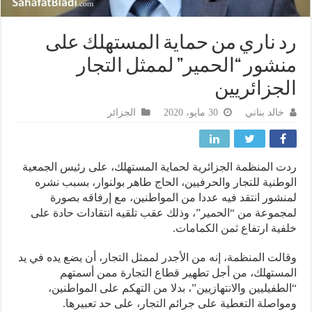
 ناري من حماية المستهلك على
شور “الحمير” لممثل التجار
جزائريين
خالد بناني
30 مايو، 2020
الجزائر
 المنظمة الجزائرية لحماية المستهلك، على رئيس الجمعية
طنية للتجار والحرفيين، الحاج طاهر بولنوار، بسبب نشره
شور انتقد فيه عددا من المواطنين، مع إرفاقه بصورة
موعة من “الحمير”، وذلك عقب تلقيه انتقادات حادة على
ية ارتفاع ثمن الكمامات.
لت المنظمة، إنه من الأجدر لممثل التجار، أن يضع يده في يد
ستهلك، من أجل تطهير قطاع التجارة ممن أسمتهم
طفيليين والانتهازيين”، بدلا من التهكم على المواطنين،
اصلة التغطية على جرائم التجار، على حد تعبيرها.