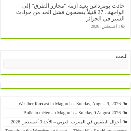
دث بومرداس يعيد أزمة “مجازر الطرق” إلى
الواجهة.. 27 قتيلاً يفضحون فشل الحد من حوادث
سير في الجزائر
أغسطس، 2026
ث
البحث
حوال الطقس في المغرب العربي – الأحد 9 أغسطس 2026
Tragedy in the Mauritanian desert… Thirst kills 5 gold prospe