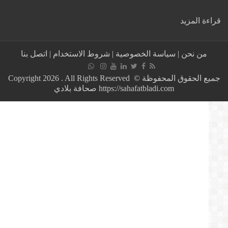
:
ة المزيد
رد
ناري
من
من نحن
|
سياسة الخصوصية
|
شروط الاستخدام
|
اتصل بنا
حماية
المستهلك
على
جميع الحقوق المحفوظة © Copyright 2026 . All Rights Reserved
منشور
https://sahafatbladi.com صحافة بلادي
“الحمير”
لممثل
التجار
الجزائريين