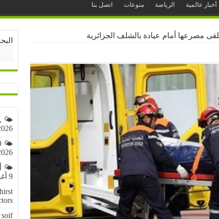
أخبار عالمية
الرياضة
منوعات
اتصل بنا
تلقى مصرعها أمام عيادة بالشلف الجزائرية
البح
,
2026
9
2026
🌤️ 
9 أغسطس 2026
irst
ctors
soif