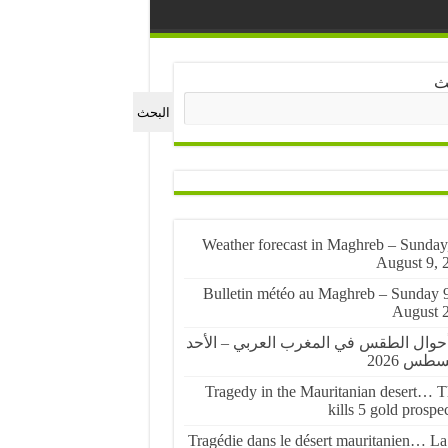
ث
البحث
🌤️ Weather forecast in Maghreb – Sunday
August 9, 
🌤️ Bulletin météo au Maghreb – Sunday 
August 
أحوال الطقس في المغرب العربي – الأحد
Tragedy in the Mauritanian desert… Th
kills 5 gold prospe
Tragédie dans le désert mauritanien… La 