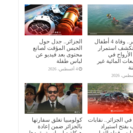
الجزائر.. وفاة 4 أطفال
الجزائر.. جدل حول
 تكشف استمرار
الحبس المؤقت لصانع
الأرواح في
محتوى بعد فيديو عن
ات المائية غير
لباس طفلة
ة
4 أغسطس، 2026
في الجزائر.. نقابات
كولومبيا تغلق سفارتها
 بفتح استيراد
بالجزائر ضمن إعادة
ات وقطع الغيار
هيكلة دبلوماسية يقودها