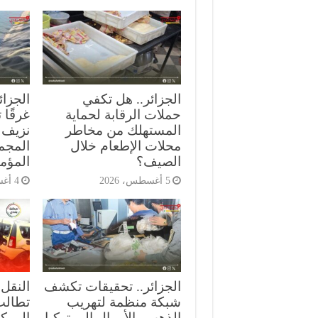
الجزائر.. هل تكفي
حملات الرقابة لحماية
غرقًا
المستهلك من مخاطر
نزيف 
محلات الإطعام خلال
المجمع
الصيف؟
المؤمن
5 أغسطس، 2026
4 أغسطس، 2026
الجزائر.. تحقيقات تكشف
النقل 
شبكة منظمة لتهريب
تطالب
الذهب والأموال إلى تركيا
المركب