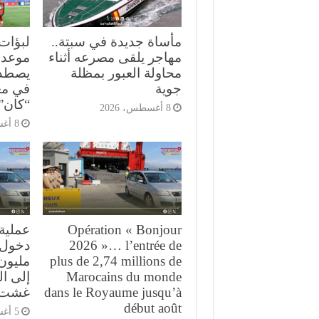
مأساة جديدة في سبتة..
لبؤات
مهاجر يلقى مصرعه أثناء
موعد 
محاولة العبور بمظلة
يصطدم
جوية
في مع
“كان” 026
8 أغسطس، 2026
8 أغسطس، 2026
Opération « Bonjour
2026 »… l’entrée de
plus de 2,74 millions de
مليون 
Marocains du monde
إلى ا
dans le Royaume jusqu’à
غشت
début août
5 أغسطس، 2026