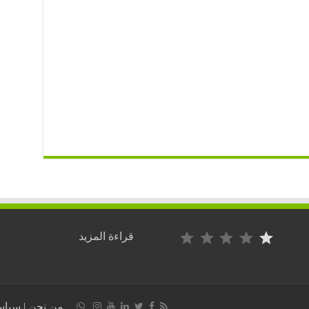
التصنيف: 1 من أصل 5.
:
قراءة المزيد
ها
الجديد:
أردوغان
يلغي
مشروعا
من نحن
|
سياس