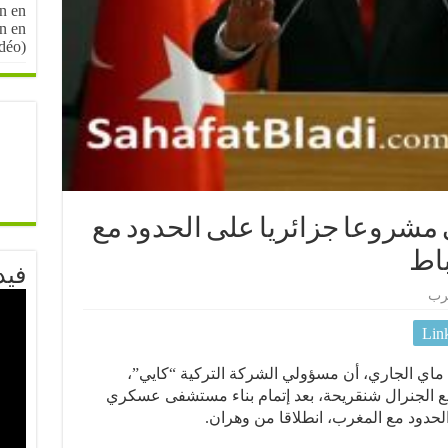
n en
on en
idéo)
ي مشروعا جزائريا على الحدود مع
باط
فيد
رب
Lin
ذكر مصدر إعلامي، يوم أمس الاربعاء 27 ماي الجاري، أن مسؤولي الشركة التركية “كايي”،
ع الجنرال شنقريحة، بعد إتمام بناء مستشفى عسكري
لحدود مع المغرب، انطلاقا من وهران.