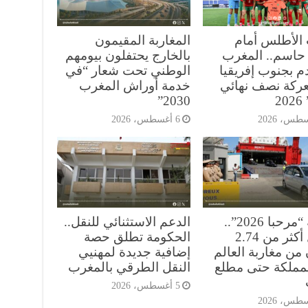
 الأطلس أمام
المغاربة المقيمون
حاسم.. المغرب
بالخارج يحتفلون بيومهم
 بجنوب إفريقيا
الوطني تحت شعار “في
ركة نصف نهائي
خدمة أوراش المغرب
2
2030”
6 أغسطس، 2026
عملية “مرحبا 2026”..
الدعم الاستثنائي للنقل..
دخول أكثر من 2.74
الحكومة تطلق حصة
من مغاربة العالم
إضافية جديدة لمهنيي
لمملكة حتى مطلع
النقل الطرقي بالمغرب
5 أغسطس، 2026