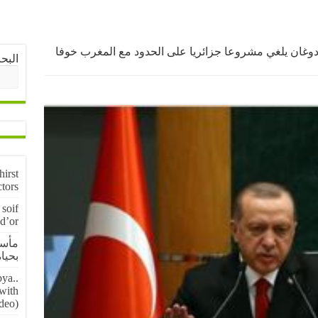
أردوغان يلغي مشروعا جزائريا على الحدود مع المغرب خوفا
البح
irst
ctors
soif
 d’or
مأسا
بحياة 5 منقبين عن
ya..
 with
deo)