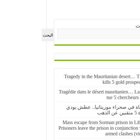
ث
البحث
Tragedy in the Mauritanian desert… Th
kills 5 gold prospe
Tragédie dans le désert mauritanien… La 
tue 5 chercheurs
ة في صحراء موريتانيا.. عطش يودي
 الذهب
Mass escape from Sorman prison in Lib
Prisoners leave the prison in conjunction
armed clashes (vi