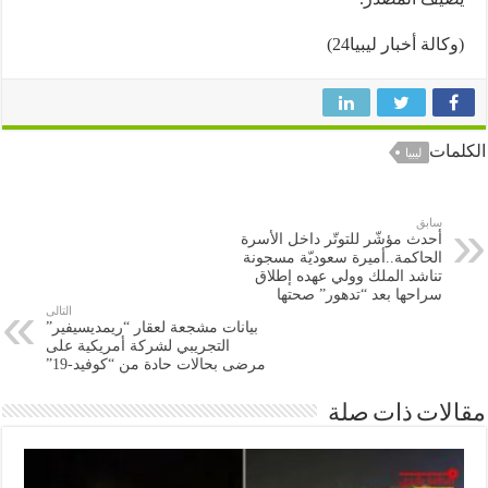
لة أخبار ليبيا24)
ات
ليبيا
سابق
أحدث مؤشّر للتوتّر داخل الأسرة
الحاكمة..أميرة سعوديّة مسجونة
تناشد الملك وولي عهده إطلاق
سراحها بعد “تدهور” صحتها
التالى
بيانات مشجعة لعقار “ريمديسيفير”
التجريبي لشركة أمريكية على
مرضى بحالات حادة من “كوفيد-19”
ات ذات صلة