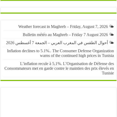
حوال الطقس في المغرب العربي – الجمعة 7 أغسطس 2026
Inflation declines to 5.1%.. The Consumer Defense Organiza
warns of the continued high prices in Tu
L’inflation recule à 5,1%. L’Organisation de Défens
Consommateurs met en garde contre le maintien des prix élevé
Tun