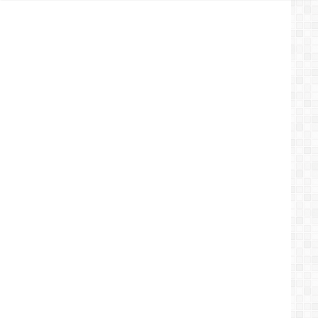
طائرات
مسيرة
تركية
في
أقل
من
24
ساعة