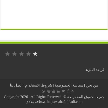
التصنيف: 1 من أصل 5.
:
ة المزيد
القوات
الليبية
التابعة
من نحن
|
سياسة الخصوصية
|
شروط الاستخدام
|
اتصل بنا
لحفتر
تتمكن
من
جميع الحقوق المحفوظة © Copyright 2026 . All Rights Reserved
إسقاط
https://sahafatbladi.com صحافة بلادي
ثلاث