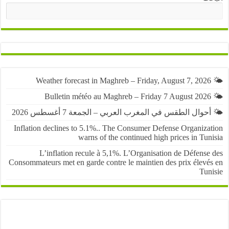
البحث
حوال الطقس في المغرب العربي – الجمعة 7 أغسطس 2026
Inflation declines to 5.1%.. The Consumer Defense Organiza
warns of the continued high prices in Tu
L’inflation recule à 5,1%. L’Organisation de Défens
Consommateurs met en garde contre le maintien des prix élevé
Tun