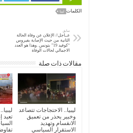
الكلمات
ليبيا
سابق
عــاجل// الإعلان عن وفاة الحالة
الثانية من حيث الإصابة بفيروس
“كوفيد 19” بتونس..وهذا هو العدد
الاجمالي لحالات الوفاة
مقالات ذات صلة
ليبيا.. الاحتجاجات تتصاعد
ليبيا..
وخبير يحذر من تعميق
تعيد إ
الانقسام وتهديد
السيا
الاستقرار السياسي
تفاوض