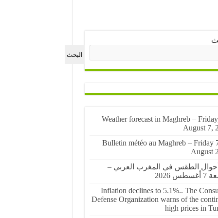
ث
البحث
🌤️ Weather forecast in Maghreb – Friday
August 7, 
🌤️ Bulletin météo au Maghreb – Friday 
August 
أحوال الطقس في المغرب العربي –
غسطس 2026
Inflation declines to 5.1%.. The Cons
Defense Organization warns of the conti
high prices in Tu