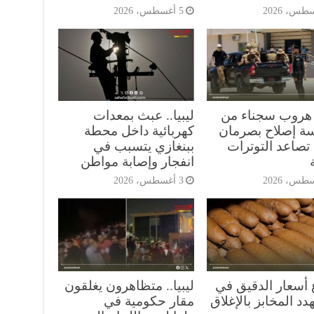
5 أغسطس، 2026
.. هروب سجناء من
ليبيا.. عبث بمعدات
 إصلاح بصرمان
كهربائية داخل محطة
صاعد التوترات
ببنغازي يتسبب في
انفجار وإصابة مواطن
3 أغسطس، 2026
 أسعار الدقيق في
ليبيا.. متظاهرون يغلقون
يهدد المخابز بالإغلاق
مقار حكومية في