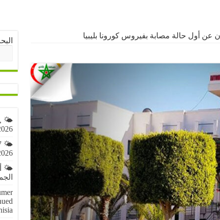
ان عن أول حالة مصابة بفيروس كورونا بليبيا
البح
,
2026
7
2026
🌤️ 
الجمعة 7 أ
umer
nued
nisia