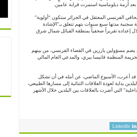
 بعد أزمة دبلوماسية استمرت قرابة عامين.
افي الفرنسي المعتقل في الجزائر ستكون “أولوية”
 سجنية مدتها سبع سنوات بتهم تتعلق بـ”الإشادة
هاب”، بعدما تم توقيفه سنة 2024 خلال إعداده تقريراً صحفياً بمنطقة القبائل شمال شرق
 يضم مسؤولين بارزين في القضاء الفرنسي، من بينهم
ريمة المنظمة فانيسا بيري، والمدعي العام المالي
 قد أعرب، الأسبوع الماضي، عن أمله في أن تشكل
لدين بداية لعودة العلاقات الثنائية إلى مسارها الطبيعي،
اخلية” التي أضرت بالعلاقات بين البلدين خلال الأشهر
LinkedIn