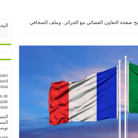
فتح صفحة التعاون القضائي مع الجزائر.. وملف الصحافي
البح
umer
nued
nisia
on de
arde
nisie
المس
تون
 were