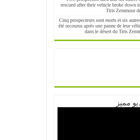
rescued after their vehicle broke down i
Tiris Zemmour de
Cinq prospecteurs sont morts et six autre
été secourus après une panne de leur véhi
dans le désert du Tiris Zem
يو مميز