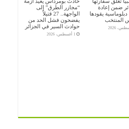
يا تغلق سفارتها
حادث بومرداس يعيد أزمة
ائر ضمن إعادة
“مجازر الطرق” إلى
دبلوماسية يقودها
الواجهة.. 27 قتيلاً
س المنتخب
يفضحون فشل الحد من
حوادث السير في الجزائر
1 أغسطس، 2026