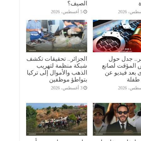
ة
الصيف؟
5 أغسطس، 2026
ئر.. جدل حول
الجزائر.. تحقيقات تكشف
 المؤقت لصانع
شبكة منظمة لتهريب
 بعد فيديو عن
الذهب والأموال إلى تركيا
طفلة
بتواطؤ موظفين
3 أغسطس، 2026