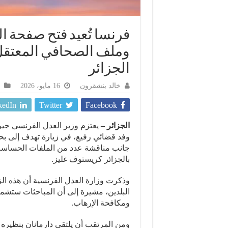
فرنسا تُعيد فتح صفحة ال
وملف الصحافي المعتقل 
الجزائر
خالد بنشقرون
16 مايو، 2026
kedIn
Twitter
Facebook
الجزائر –
يعتزم وزير العدل الفرنسي جيرال
وفد قضائي رفيع، في زيارة تهدف إلى بحث
جانب مناقشة عدد من الملفات الحساسة
بالجزائر كريستوف غليز.
وذكرت وزارة العدل الفرنسية أن هذه الز
البلدين، مشيرة إلى أن المباحثات ستشمل
ومكافحة الإرهاب.
ومن المرتقب أن يلتقي دارمانان بنظيره