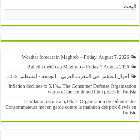
ث
البحث
حوال الطقس في المغرب العربي – الجمعة 7 أغسطس 2026
Inflation declines to 5.1%.. The Consumer Defense Organiza
warns of the continued high prices in Tu
L’inflation recule à 5,1%. L’Organisation de Défens
Consommateurs met en garde contre le maintien des prix élevé
Tun