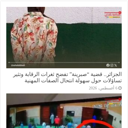
جزائر.. قضية “صبرينة” تفضح ثغرات الرقابة وتثير
اؤلات حول سهولة انتحال الصفات المهنية
أغسطس، 2026