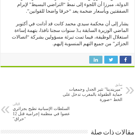
ولة، مبرزا أن اللجوء إلى نمط “التراضي البسيط” لإبرام
فقتين وبأسعار ضخمة يعد “خرقا واضحا للقوانين”.
ر إلى أن محكمة سيدي محمد كانت قد أدانت في أكتوبر
الماضي الوزيرة السابقة بـ3 سنوات سجنا نافذا، بتهمة إساءة
غلال الوظيفة، فيما تمت تبرئة مسؤولين بشركة “اتصالات
زائر” من جميع التهم المنسوبة إليهم.
سابق
“ميريندينا” تثير الجدل وجمعيات
حماية الطفولة بالمغرب تدخل على
الخط +صورة
التالى
السلطات الإسبانية تطيح بجزائري
عضوا في منظمة إجرامية قتل 12
“حراق”
ات ذات صلة